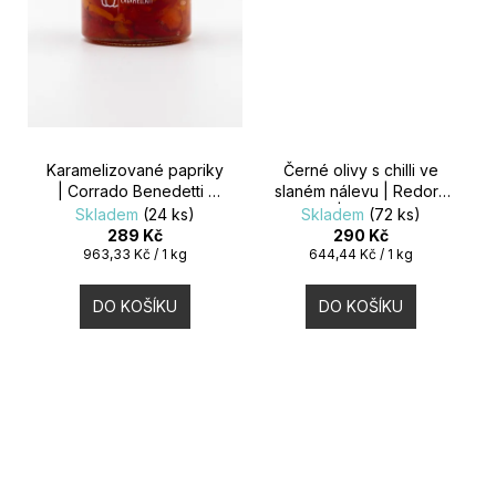
Karamelizované papriky
Černé olivy s chilli ve
| Corrado Benedetti |
slaném nálevu | Redoro
300g
| 450g
Skladem
(24 ks)
Skladem
(72 ks)
289 Kč
290 Kč
Měrná
Měrná
963,33 Kč / 1 kg
644,44 Kč / 1 kg
cena:
cena:
DO KOŠÍKU
DO KOŠÍKU