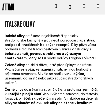
K
Přejít
Hledat
Nákupní
M
Přihlášení
na
obsah
O
Zpět
Zpět
košík
ITALSKÉ OLIVY
Š
C
Í
Italské olivy
patří mezi nejoblíbenější speciality
O
středomořské kuchyně a jsou nedílnou součástí
aperitiva,
K
antipasti i tradičních italských receptů
. Díky příznivému
P
podnebí a dlouhé tradici pěstování vznikají v Itálii olivy s
bohatou chutí, pevnou strukturou a výrazným
charakterem
, který se liší podle odrůdy i regionu původu.
O
Zelené olivy
se sklízí dříve, ještě před úplným dozráním.
T
Vyznačují se
svěží, výraznější chutí
, jemnou hořkostí a
příjemnou ovocností. Skvěle se hodí k
vínu, sýrům,
uzeninám
, do salátů nebo jako součást středomořských
Ř
pokrmů.
E
Černé olivy
dozrávají na stromě déle, a proto mají
jemnější,
kulatější a plnější chuť
. Jsou výborné samotné, do těstovin,
focaccií, omáček i k pečeným masům. V nabídce najdete jak
B
olivy ve slaném nálevu
, tak
olivy naložené v kvalitním