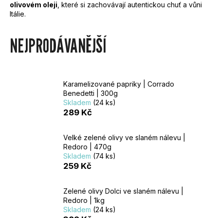
olivovém oleji
, které si zachovávají autentickou chuť a vůni
U
Itálie.
J
NEJPRODÁVANĚJŠÍ
E
T
Karamelizované papriky | Corrado
Benedetti | 300g
E
Skladem
(24 ks)
289 Kč
N
Velké zelené olivy ve slaném nálevu |
A
Redoro | 470g
Skladem
(74 ks)
J
259 Kč
Í
Zelené olivy Dolci ve slaném nálevu |
Redoro | 1kg
T
Skladem
(24 ks)