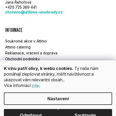
Jana Řehořová
A
+420 725 389 441
chcivino@attimo-vinohrady.cz
T
Í
INFORMACE
Soukromé akce v Attimo
Attimo catering
Reklamace, vrácení a doprava
Obchodní podmínky
GDPR
K vínu patří olivy, k webu cookies.
Ty naše nám
pomáhají zlepšovat stránky, měřit návštěvnost a
ukazovat vám relevantní obsah..
INSTAGRAM
Více informací
zde
.
Nastavení
Vytvořil Shoptet
Copyright 2026
ATTIMO
. Všechna práva vyhrazena.
Upravit
Odmítnout
Souhlasím
nastavení cookies