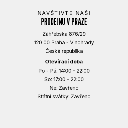
L
Á
NAVŠTIVTE NAŠI
D
PRODEJNU V PRAZE
A
C
Í
Záhřebská 876/29
P
120 00 Praha - Vinohrady
R
Česká republika
V
K
Otevírací doba
Y
Po - Pá: 14:00 - 22:00
V
Ý
So: 17:00 - 22:00
P
Ne: Zavřeno
I
Státní svátky: Zavřeno
S
U