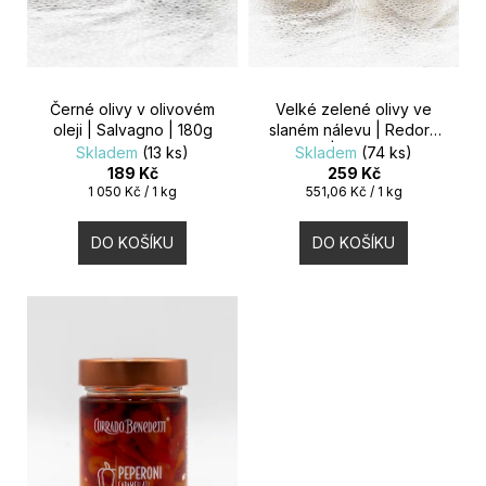
P
D
M
E
R
U
O
K
MINI
Černé olivy v olivovém
Velké zelené olivy ve
PROSECCO
oleji | Salvagno | 180g
slaném nálevu | Redoro
D
ASOLO
T
| 470g
Skladem
(13 ks)
Skladem
(74 ks)
SUPERIORE
189 Kč
259 Kč
BRUT
U
Měrná
Měrná
DOCG
1 050 Kč / 1 kg
551,06 Kč / 1 kg
Ů
cena:
cena:
|
DAL
K
DO KOŠÍKU
DO KOŠÍKU
BELLO
|
T
0,20L
199
Ů
Kč