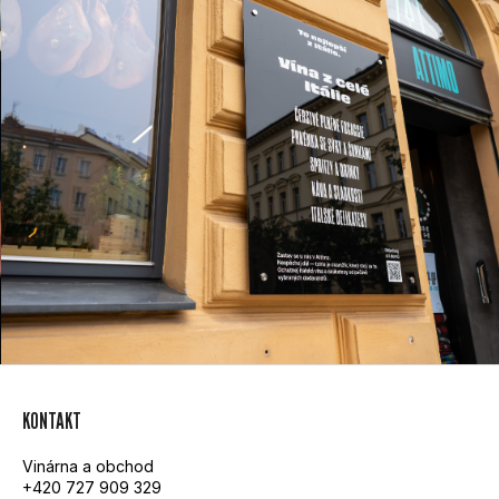
Z
KONTAKT
Á
Vinárna a obchod
P
+420 727 909 329