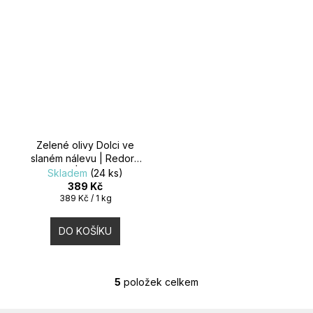
Zelené olivy Dolci ve
slaném nálevu | Redoro
| 1kg
Skladem
(24 ks)
389 Kč
Měrná
389 Kč / 1 kg
cena:
DO KOŠÍKU
5
položek celkem
O
V