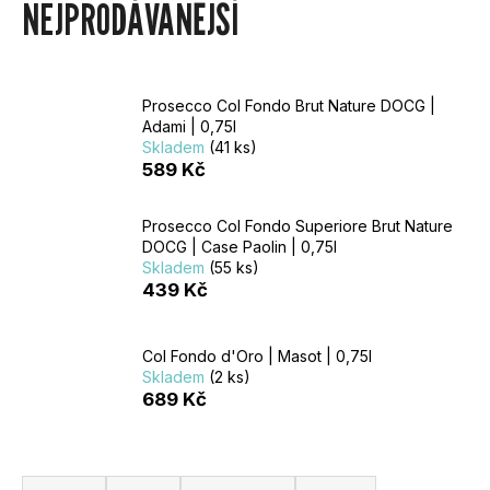
NEJPRODÁVANĚJŠÍ
U
J
Prosecco Col Fondo Brut Nature DOCG |
E
Adami | 0,75l
Skladem
(41 ks)
T
589 Kč
E
Prosecco Col Fondo Superiore Brut Nature
DOCG | Case Paolin | 0,75l
N
Skladem
(55 ks)
439 Kč
A
Col Fondo d'Oro | Masot | 0,75l
J
Skladem
(2 ks)
689 Kč
Í
T
Ř