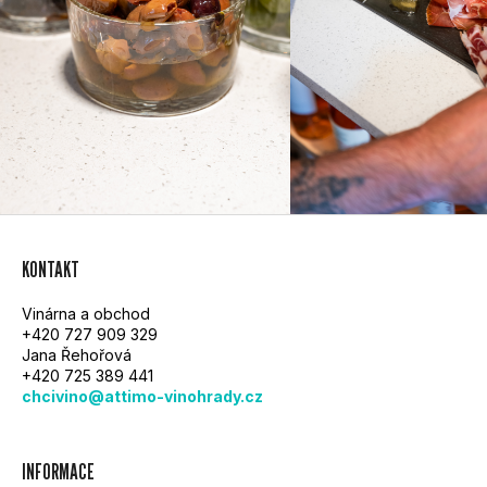
Z
KONTAKT
Á
Vinárna a obchod
P
+420 727 909 329
Jana Řehořová
A
+420 725 389 441
chcivino@attimo-vinohrady.cz
T
Í
INFORMACE