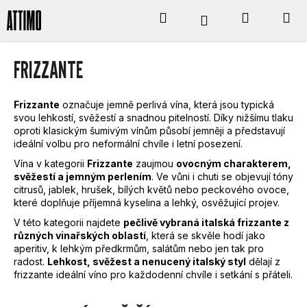
K
Přejít
Hledat
Nákupní
M
Přihlášení
na
obsah
O
Zpět
Zpět
košík
FRIZZANTE
Š
C
Í
Frizzante
označuje jemně perlivá vína, která jsou typická
O
svou lehkostí, svěžestí a snadnou pitelností. Díky nižšímu tlaku
K
oproti klasickým šumivým vínům působí jemněji a představují
P
ideální volbu pro neformální chvíle i letní posezení.
Vína v kategorii
Frizzante
zaujmou
ovocným charakterem,
O
svěžestí a jemným perlením
. Ve vůni i chuti se objevují tóny
citrusů, jablek, hrušek, bílých květů nebo peckového ovoce,
T
které doplňuje příjemná kyselina a lehký, osvěžující projev.
V této kategorii najdete
pečlivě vybraná italská frizzante z
Ř
různých vinařských oblastí
, která se skvěle hodí jako
aperitiv, k lehkým předkrmům, salátům nebo jen tak pro
E
radost.
Lehkost, svěžest a nenucený italský styl
dělají z
frizzante ideální víno pro každodenní chvíle i setkání s přáteli.
B