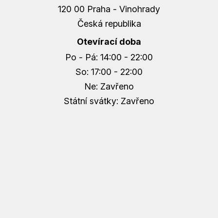
P
120 00 Praha - Vinohrady
R
Česká republika
V
K
Otevírací doba
Y
Po - Pá: 14:00 - 22:00
V
Ý
So: 17:00 - 22:00
P
Ne: Zavřeno
I
Státní svátky: Zavřeno
S
U