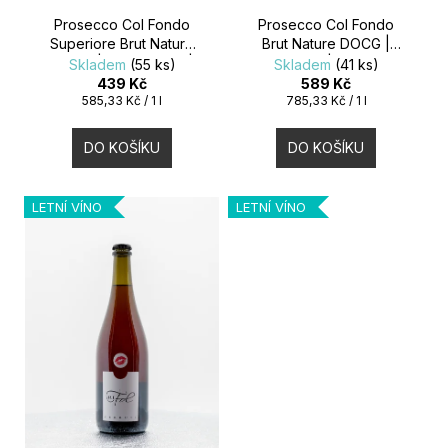
O
M
K
Prosecco Col Fondo
Prosecco Col Fondo
E
Superiore Brut Nature
Brut Nature DOCG |
D
T
DOCG | Case Paolin |
Adami | 0,75l
Skladem
(55 ks)
Skladem
(41 ks)
0,75l
439 Kč
589 Kč
VOLKANUS
U
Měrná
Měrná
585,33 Kč / 1 l
785,33 Kč / 1 l
Ů
BRUT
cena:
cena:
|
K
BALESTRI
DO KOŠÍKU
DO KOŠÍKU
VALDA
|
T
0,75L
LETNÍ VÍNO
LETNÍ VÍNO
379
Ů
Kč