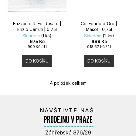
Frizzante Ri Fol Rosato |
Col Fondo d'Oro |
Enzio Cerruti | 0,75l
Masot | 0,75l
Skladem
(1 ks)
Skladem
(2 ks)
675 Kč
689 Kč
Měrná
Měrná
900 Kč / 1 l
918,67 Kč / 1 l
cena:
cena:
DO KOŠÍKU
DO KOŠÍKU
4
položek celkem
O
V
L
Á
NAVŠTIVTE NAŠI
D
PRODEJNU V PRAZE
A
C
Í
Záhřebská 876/29