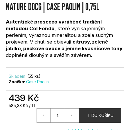
0,0
NATURE DOCG | CASE PAOLIN | 0,75L
?
z
5
hvězdiček.
Autentické prosecco vyráběné tradiční
metodou Col Fondo
, které vyniká jemným
perlením, výraznou mineralitou a zcela suchým
projevem. V chuti se objevují
citrusy, zelené
HLEDAT
jablko, peckové ovoce a jemné kvasnicové tóny
,
doplněné dlouhým a svěžím závěrem.
D
O
Skladem
(55 ks)
Značka:
Case Paolin
P
O
R
439 Kč
U
Měrná
585,33 Kč / 1 l
Č
cena:
U
DO KOŠÍKU
J
E