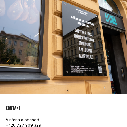
Z
KONTAKT
Á
Vinárna a obchod
P
+420 727 909 329