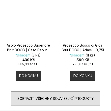
Asolo Prosecco Superiore
Prosecco Bosco di Gica
Brut DOCG | Case Paolin |
Brut DOCG | Adami | 0,75l
0,75l
Skladem
(3 ks)
Skladem
(11 ks)
439 Kč
599 Kč
Měrná
Měrná
585,33 Kč / 1 l
798,67 Kč / 1 l
cena:
cena:
DO KOŠÍKU
DO KOŠÍKU
ZOBRAZIT VŠECHNY SOUVISEJÍCÍ PRODUKTY