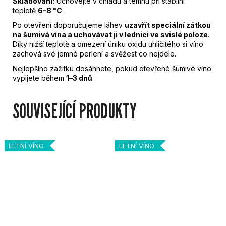
Skladování:
Uchovejte v chladu a temnu při stabilní
teplotě
6-8
°C
.
Po otevření doporučujeme láhev
uzavřít speciální zátkou
na šumivá vína a uchovávat ji v lednici ve svislé poloze
.
Díky nižší teplotě a omezení úniku oxidu uhličitého si víno
zachová své jemné perlení a svěžest co nejdéle.
Nejlepšího zážitku dosáhnete, pokud otevřené šumivé víno
vypijete během
1–3 dnů
.
SOUVISEJÍCÍ PRODUKTY
LETNÍ VÍNO
LETNÍ VÍNO