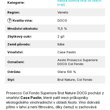
Italská šumivá vína ze všech
M
Kategorie
:
krajů
E
Region
:
Veneto
?
Kvalita vína
:
DOCG
MINI
PROSECCO
Množství alkoholu
:
11,5 %
ASOLO
SUPERIORE
Zbytkový cukr
:
2 g/l
BRUT
DOCG
Země původu
:
Itálie
|
DAL
Vinařství
:
Case Paolin
BELLO
Asolo Prosecco Superiore
|
Označení
:
DOCG Col Fondo
0,20L
199
Odrůda
:
Glera 100 %
Kč
Styl
:
Brut Nature, Col Fondo
Prosecco Col Fondo Superiore Brut Nature DOCG pochází z
vinařství
Case Paolin
, které patří mezi průkopníky
ekologického vinohradnictví v oblasti Asolo. Víno dokváší
přímo v lahvi a není filtrováno, díky čemuž si zachovává