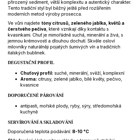
přirozený sediment, větší komplexitu a autentický charakter.
Tento tradiční styl byl běžný ještě před rozšířením
moderních metod výroby prosecca.
Ve vůni najdete
tóny citrusů, zeleného jablka, květů a
čerstvého pečiva
, které vznikají díky kontaktu s
kvasinkami. Chuť je mimořádně suchá, minerální a živá, s
jemnou krémovostí a dlouhou dochutí. Skvěle osloví
milovníky naturálněji pojatých šumivých vín a tradičních
italských bublinek.
DEGUSTAČNÍ PROFIL
Chuťový profil:
suché, minerální, svěží, komplexní
Aroma:
c
itrusy, zelené jablko, bílé květy, pečivo,
kvasnice
DOPORUČENÉ PÁROVÁNÍ
antipasti, mořské plody, ryby, sýry, středomořská
kuchyně
SERVÍROVÁNÍ A SKLADOVÁNÍ
Doporučená teplota podávání:
8-10
°C