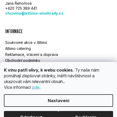
Jana Řehořová
A
+420 725 389 441
chcivino@attimo-vinohrady.cz
T
Í
INFORMACE
Soukromé akce v Attimo
Attimo catering
Reklamace, vrácení a doprava
Obchodní podmínky
GDPR
K vínu patří olivy, k webu cookies.
Ty naše nám
pomáhají zlepšovat stránky, měřit návštěvnost a
ukazovat vám relevantní obsah..
INSTAGRAM
Více informací
zde
.
Nastavení
Vytvořil Shoptet
Copyright 2026
ATTIMO
. Všechna práva vyhrazena.
Upravit