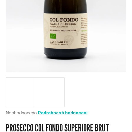
U
J
E
T
E
N
A
J
Í
Průměrné
Neohodnoceno
Podrobnosti hodnocení
hodnocení
T
produktu
PROSECCO COL FONDO SUPERIORE BRUT
je