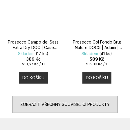
Prosecco Campo dei Sass
Prosecco Col Fondo Brut
Extra Dry DOC | Case
Nature DOCG | Adami |
Paolin | 0,75l
0,75l
Skladem
(17 ks)
Skladem
(41 ks)
389 Kč
589 Kč
Měrná
Měrná
518,67 Kč / 1 l
785,33 Kč / 1 l
cena:
cena:
DO KOŠÍKU
DO KOŠÍKU
ZOBRAZIT VŠECHNY SOUVISEJÍCÍ PRODUKTY