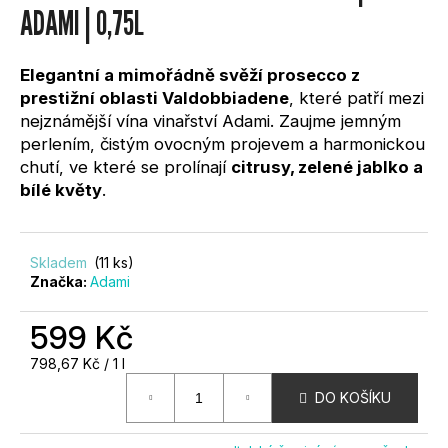
0,0
ADAMI | 0,75L
?
z
5
hvězdiček.
Elegantní a mimořádně svěží prosecco z
prestižní oblasti Valdobbiadene
, které patří mezi
nejznámější vína vinařství Adami. Zaujme jemným
perlením, čistým ovocným projevem a harmonickou
HLEDAT
chutí, ve které se prolínají
citrusy, zelené jablko a
bílé květy
.
D
O
Skladem
(11 ks)
Značka:
Adami
P
O
R
599 Kč
U
Měrná
798,67 Kč / 1 l
Č
cena:
U
DO KOŠÍKU
J
E