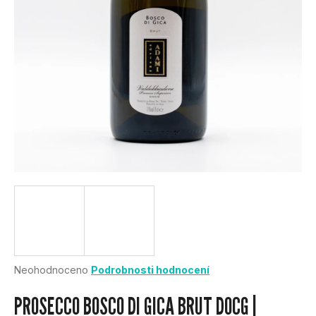
U
J
E
T
E
N
A
J
Í
Průměrné
Neohodnoceno
Podrobnosti hodnocení
hodnocení
T
produktu
PROSECCO BOSCO DI GICA BRUT DOCG |
je