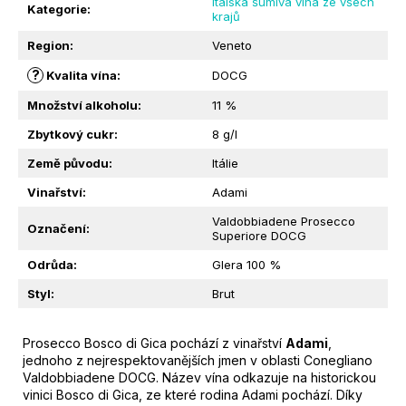
Italská šumivá vína ze všech
M
Kategorie
:
krajů
E
Region
:
Veneto
?
Kvalita vína
:
DOCG
VOLKANUS
BRUT
Množství alkoholu
:
11 %
|
BALESTRI
Zbytkový cukr
:
8 g/l
VALDA
|
Země původu
:
Itálie
0,75L
Vinařství
:
Adami
379
Kč
Valdobbiadene Prosecco
Označení
:
Superiore DOCG
Odrůda
:
Glera 100 %
Styl
:
Brut
Prosecco Bosco di Gica pochází z vinařství
Adami
,
jednoho z nejrespektovanějších jmen v oblasti Conegliano
Valdobbiadene DOCG. Název vína odkazuje na historickou
vinici Bosco di Gica, ze které rodina Adami pochází. Díky