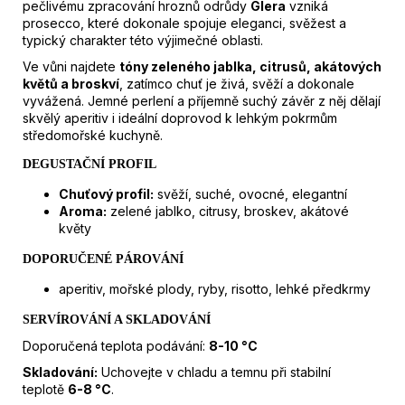
pečlivému zpracování hroznů odrůdy
Glera
vzniká
prosecco, které dokonale spojuje eleganci, svěžest a
typický charakter této výjimečné oblasti.
Ve vůni najdete
tóny zeleného jablka, citrusů, akátových
květů a broskví
, zatímco chuť je živá, svěží a dokonale
vyvážená. Jemné perlení a příjemně suchý závěr z něj dělají
skvělý aperitiv i ideální doprovod k lehkým pokrmům
středomořské kuchyně.
DEGUSTAČNÍ PROFIL
Chuťový profil:
svěží, suché, ovocné, elegantní
Aroma:
zelené jablko, citrusy, broskev, akátové
květy
DOPORUČENÉ PÁROVÁNÍ
aperitiv, mořské plody, ryby, risotto, lehké předkrmy
SERVÍROVÁNÍ A SKLADOVÁNÍ
Doporučená teplota podávání:
8-10
°C
Skladování:
Uchovejte v chladu a temnu při stabilní
teplotě
6-8
°C
.