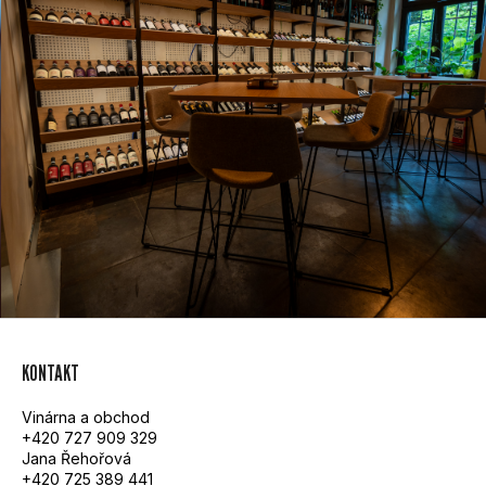
Z
KONTAKT
Á
Vinárna a obchod
P
+420 727 909 329
Jana Řehořová
A
+420 725 389 441