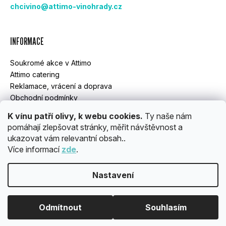
chcivino@attimo-vinohrady.cz
T
Í
INFORMACE
Soukromé akce v Attimo
Attimo catering
Reklamace, vrácení a doprava
Obchodní podmínky
GDPR
K vínu patří olivy, k webu cookies.
Ty naše nám
pomáhají zlepšovat stránky, měřit návštěvnost a
ukazovat vám relevantní obsah..
INSTAGRAM
Více informací
zde
.
Nastavení
Vytvořil Shoptet
Copyright 2026
ATTIMO
. Všechna práva vyhrazena.
Upravit
Odmítnout
Souhlasím
nastavení cookies
OBJEDNÁVKY ROZVÁŽÍME POUZE PO PRAZE