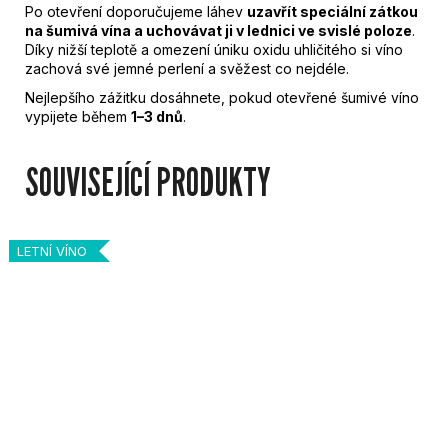
Po otevření doporučujeme láhev
uzavřít speciální zátkou
na šumivá vína a uchovávat ji v lednici ve svislé poloze
.
Díky nižší teplotě a omezení úniku oxidu uhličitého si víno
zachová své jemné perlení a svěžest co nejdéle.
Nejlepšího zážitku dosáhnete, pokud otevřené šumivé víno
vypijete během
1–3 dnů
.
SOUVISEJÍCÍ PRODUKTY
LETNÍ VÍNO