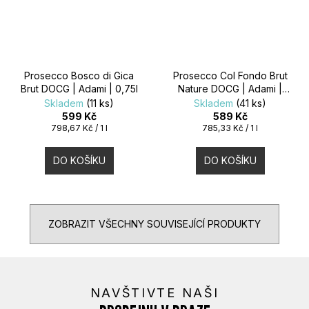
Prosecco Bosco di Gica
Prosecco Col Fondo Brut
Brut DOCG | Adami | 0,75l
Nature DOCG | Adami |
0,75l
Skladem
(11 ks)
Skladem
(41 ks)
599 Kč
589 Kč
Měrná
Měrná
798,67 Kč / 1 l
785,33 Kč / 1 l
cena:
cena:
DO KOŠÍKU
DO KOŠÍKU
ZOBRAZIT VŠECHNY SOUVISEJÍCÍ PRODUKTY
NAVŠTIVTE NAŠI