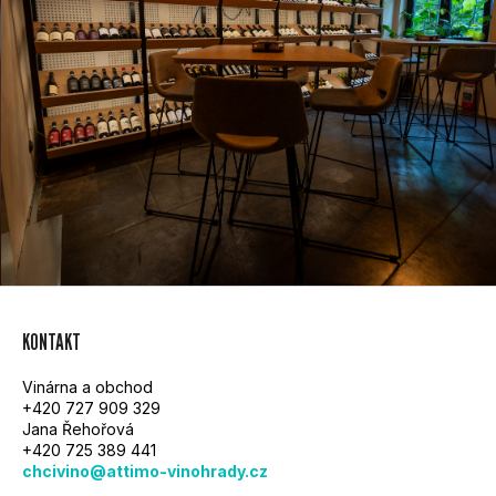
Z
KONTAKT
Á
Vinárna a obchod
P
+420 727 909 329
Jana Řehořová
A
+420 725 389 441
chcivino@attimo-vinohrady.cz