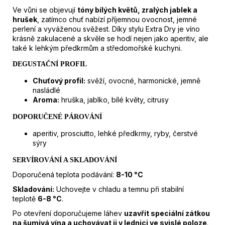
Ve vůni se objevují
tóny bílých květů, zralých jablek a
hrušek
, zatímco chuť nabízí příjemnou ovocnost, jemné
perlení a vyváženou svěžest. Díky stylu Extra Dry je víno
krásně zakulacené a skvěle se hodí nejen jako aperitiv, ale
také k lehkým předkrmům a středomořské kuchyni.
DEGUSTAČNÍ PROFIL
Chuťový profil:
svěží, ovocné, harmonické, jemně
nasládlé
Aroma:
hruška, jablko, bílé květy, citrusy
DOPORUČENÉ PÁROVÁNÍ
aperitiv, prosciutto, lehké předkrmy, ryby, čerstvé
sýry
SERVÍROVÁNÍ A SKLADOVÁNÍ
Doporučená teplota podávání:
8-10
°C
Skladování:
Uchovejte v chladu a temnu při stabilní
teplotě
6-8
°C
.
Po otevření doporučujeme láhev
uzavřít speciální zátkou
na šumivá vína a uchovávat ji v lednici ve svislé poloze
.