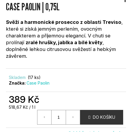
0,0
CASE PAOLIN | 0,75L
?
z
5
hvězdiček.
Svěží a harmonické prosecco z oblasti Treviso
,
které si získá jemným perlením, ovocným
charakterem a příjemnou elegancí. V chuti se
prolínají
zralé hrušky, jablka a bílé květy
,
HLEDAT
doplněné lehkou citrusovou svěžestí a hebkým
závěrem.
D
O
Skladem
(17 ks)
Značka:
Case Paolin
P
O
R
389 Kč
U
Měrná
518,67 Kč / 1 l
Č
cena:
U
DO KOŠÍKU
J
E