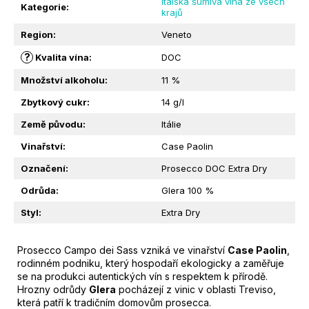
Italská šumivá vína ze všech
M
Kategorie
:
krajů
E
Region
:
Veneto
?
Kvalita vína
:
DOC
ZELENÉ
OLIVY
Množství alkoholu
:
11 %
DOLCI
VE
Zbytkový cukr
:
14 g/l
SLANÉM
NÁLEVU
Země původu
:
Itálie
|
REDORO
Vinařství
:
Case Paolin
|
Označení
:
Prosecco DOC Extra Dry
1KG
389
Odrůda
:
Glera 100 %
Kč
Styl
:
Extra Dry
Prosecco Campo dei Sass vzniká ve vinařství
Case Paolin
,
rodinném podniku, který hospodaří ekologicky a zaměřuje
se na produkci autentických vín s respektem k přírodě.
Hrozny odrůdy
Glera
pocházejí z vinic v oblasti Treviso,
která patří k tradičním domovům prosecca.