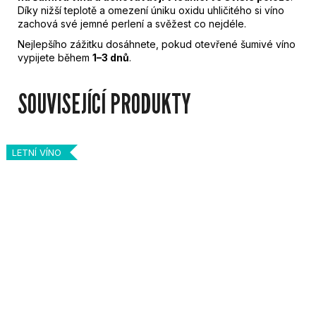
Díky nižší teplotě a omezení úniku oxidu uhličitého si víno
zachová své jemné perlení a svěžest co nejdéle.
Nejlepšího zážitku dosáhnete, pokud otevřené šumivé víno
vypijete během
1–3 dnů
.
SOUVISEJÍCÍ PRODUKTY
LETNÍ VÍNO