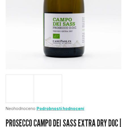
U
J
E
T
E
N
A
J
Í
Průměrné
Neohodnoceno
Podrobnosti hodnocení
hodnocení
T
produktu
PROSECCO CAMPO DEI SASS EXTRA DRY DOC |
je