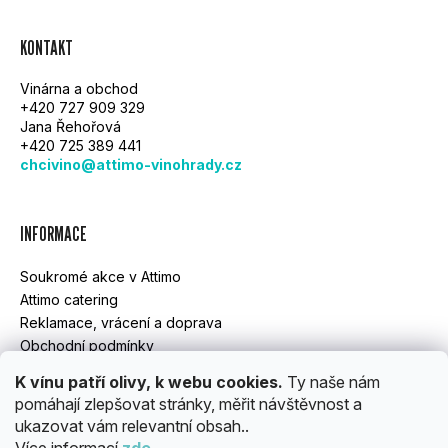
Z
KONTAKT
Á
Vinárna a obchod
P
+420 727 909 329
Jana Řehořová
A
+420 725 389 441
chcivino@attimo-vinohrady.cz
T
Í
INFORMACE
Soukromé akce v Attimo
Attimo catering
Reklamace, vrácení a doprava
Obchodní podmínky
GDPR
K vínu patří olivy, k webu cookies.
Ty naše nám
pomáhají zlepšovat stránky, měřit návštěvnost a
ukazovat vám relevantní obsah..
INSTAGRAM