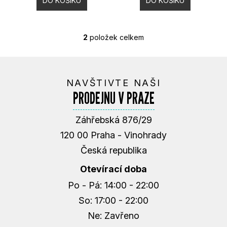
K
DO KOŠÍKU
DO KOŠÍKU
M
E
T
2
položek celkem
Ů
O
TUŇÁK
V
V
L
EXTRA
PANENSKÉM
Á
OLIVOVÉM
NAVŠTIVTE NAŠI
D
OLEJI
PRODEJNU V PRAZE
A
|
REDORO
C
|
Í
Záhřebská 876/29
320G
P
120 00 Praha - Vinohrady
390
R
Kč
Česká republika
V
K
Otevírací doba
Y
Po - Pá: 14:00 - 22:00
V
Ý
So: 17:00 - 22:00
P
Ne: Zavřeno
I