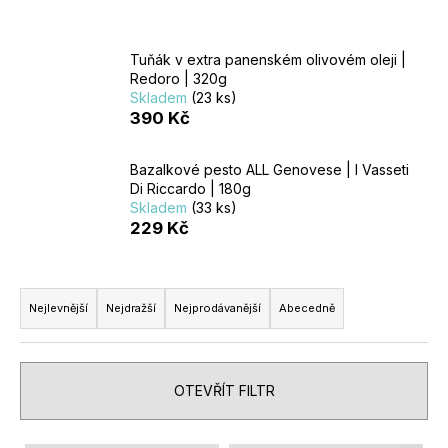
U
Tuňák v extra panenském olivovém oleji |
J
Redoro | 320g
Skladem
(23 ks)
E
390 Kč
T
Bazalkové pesto ALL Genovese | I Vasseti
Di Riccardo | 180g
E
Skladem
(33 ks)
229 Kč
N
Ř
A
Nejlevnější
Nejdražší
Nejprodávanější
Abecedně
A
J
Z
Í
OTEVŘÍT FILTR
E
T