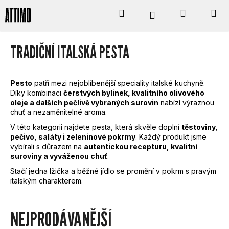
K
Přejít
Hledat
Nákupní
M
Přihlášení
na
obsah
O
Zpět
Zpět
košík
TRADIČNÍ ITALSKÁ PESTA
Š
C
Í
O
Pesto
patří mezi nejoblíbenější speciality italské kuchyně.
Díky kombinaci
čerstvých bylinek, kvalitního olivového
K
oleje a dalších pečlivě vybraných surovin
nabízí výraznou
P
chuť a nezaměnitelné aroma.
V této kategorii najdete pesta, která skvěle doplní
těstoviny,
O
pečivo, saláty i zeleninové pokrmy
. Každý produkt jsme
vybírali s důrazem na
autentickou recepturu, kvalitní
T
suroviny a vyváženou chuť
.
Stačí jedna lžička a běžné jídlo se promění v pokrm s pravým
Ř
italským charakterem.
E
NEJPRODÁVANĚJŠÍ
B