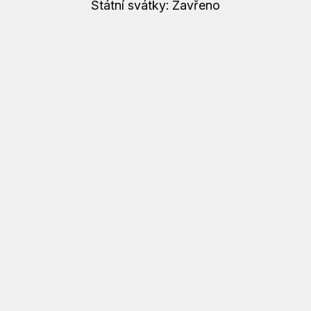
Státní svátky: Zavřeno
S
U