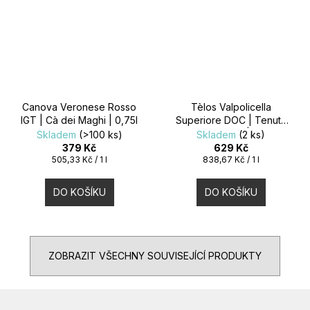
Canova Veronese Rosso
Tèlos Valpolicella
IGT | Cà dei Maghi | 0,75l
Superiore DOC | Tenuta
Sant'Antonio | 0,75l
Skladem
(>100 ks)
Skladem
(2 ks)
379 Kč
629 Kč
Měrná
Měrná
505,33 Kč / 1 l
838,67 Kč / 1 l
cena:
cena:
DO KOŠÍKU
DO KOŠÍKU
ZOBRAZIT VŠECHNY SOUVISEJÍCÍ PRODUKTY