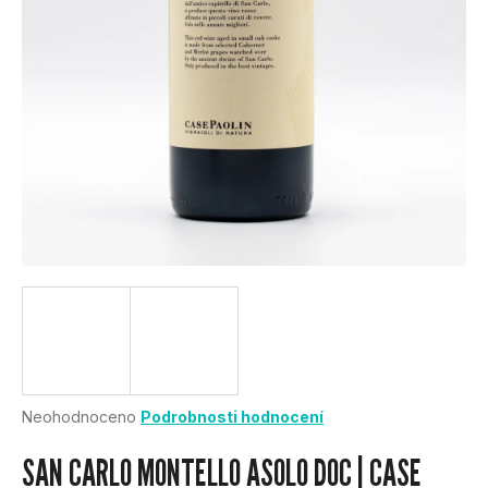
U
J
E
T
E
N
A
J
Í
Průměrné
Neohodnoceno
Podrobnosti hodnocení
hodnocení
T
produktu
SAN CARLO MONTELLO ASOLO DOC | CASE
je