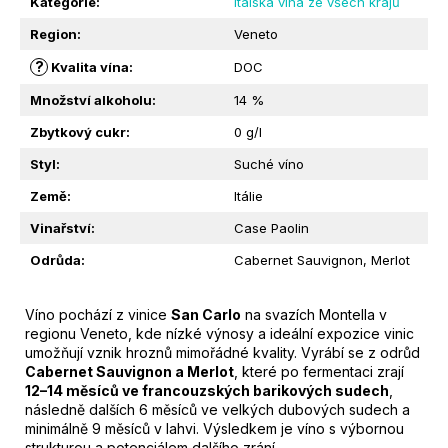
Kategorie
:
Italská vína ze všech krajů
M
E
Region
:
Veneto
?
Kvalita vína
:
DOC
MINI
Množství alkoholu
:
14 %
PROSECCO
ASOLO
Zbytkový cukr
:
0 g/l
SUPERIORE
BRUT
Styl
:
Suché víno
DOCG
|
Země
:
Itálie
DAL
BELLO
Vinařství
:
Case Paolin
|
Odrůda
:
Cabernet Sauvignon, Merlot
0,20L
199
Kč
Víno pochází z vinice
San Carlo
na svazích Montella v
regionu Veneto, kde nízké výnosy a ideální expozice vinic
umožňují vznik hroznů mimořádné kvality. Vyrábí se z odrůd
Cabernet Sauvignon a Merlot
, které po fermentaci zrají
12–14 měsíců ve francouzských barikových sudech
,
následně dalších 6 měsíců ve velkých dubových sudech a
minimálně 9 měsíců v lahvi. Výsledkem je víno s výbornou
strukturou a potenciálem dalšího zrání.