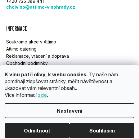
A
+420 725 389 441
chcivino@attimo-vinohrady.cz
T
Í
INFORMACE
Soukromé akce v Attimo
Attimo catering
Reklamace, vrácení a doprava
Obchodní podmínky
GDPR
K vínu patří olivy, k webu cookies.
Ty naše nám
pomáhají zlepšovat stránky, měřit návštěvnost a
ukazovat vám relevantní obsah..
INSTAGRAM
Více informací
zde
.
Nastavení
Vytvořil Shoptet
Copyright 2026
ATTIMO
. Všechna práva vyhrazena.
Upravit
Odmítnout
Souhlasím
nastavení cookies
OBJEDNÁVKY ROZVÁŽÍME POUZE PO PRAZE