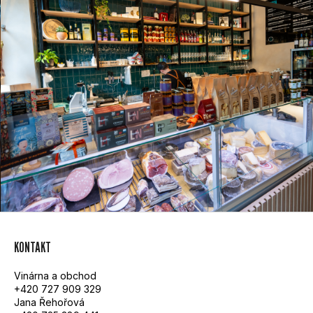
Z
KONTAKT
Á
Vinárna a obchod
P
+420 727 909 329
Jana Řehořová