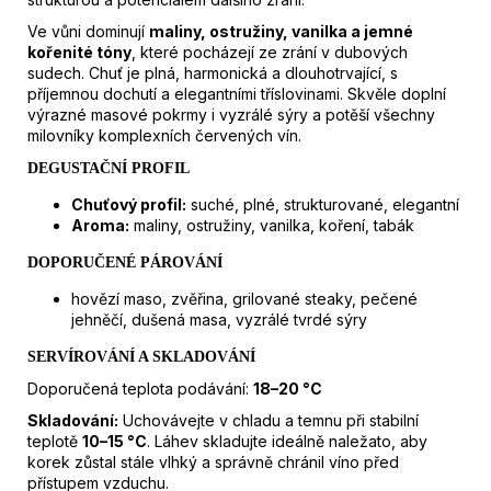
Ve vůni dominují
maliny, ostružiny, vanilka a jemné
kořenité tóny
, které pocházejí ze zrání v dubových
sudech. Chuť je plná, harmonická a dlouhotrvající, s
příjemnou dochutí a elegantními tříslovinami. Skvěle doplní
výrazné masové pokrmy i vyzrálé sýry a potěší všechny
milovníky komplexních červených vín.
DEGUSTAČNÍ PROFIL
Chuťový profil:
suché, plné, strukturované, elegantní
Aroma:
maliny, ostružiny, vanilka, koření, tabák
DOPORUČENÉ PÁROVÁNÍ
hovězí maso, zvěřina, grilované steaky, pečené
jehněčí, dušená masa, vyzrálé tvrdé sýry
SERVÍROVÁNÍ A SKLADOVÁNÍ
Doporučená teplota podávání:
18–20 °C
Skladování:
Uchovávejte v chladu a temnu při stabilní
teplotě
10–15 °C
. Láhev skladujte ideálně naležato, aby
korek zůstal stále vlhký a správně chránil víno před
přístupem vzduchu.