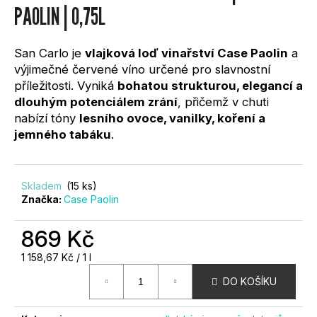
0,0
PAOLIN | 0,75L
?
z
5
hvězdiček.
San Carlo je
vlajková loď vinařství Case Paolin
a
výjimečné červené víno určené pro slavnostní
příležitosti. Vyniká
bohatou strukturou, elegancí a
dlouhým potenciálem zrání
, přičemž v chuti
HLEDAT
nabízí tóny
lesního ovoce, vanilky, koření a
jemného tabáku
.
D
O
Skladem
(15 ks)
Značka:
Case Paolin
P
O
R
869 Kč
U
Měrná
1 158,67 Kč / 1 l
Č
cena:
U
DO KOŠÍKU
J
E