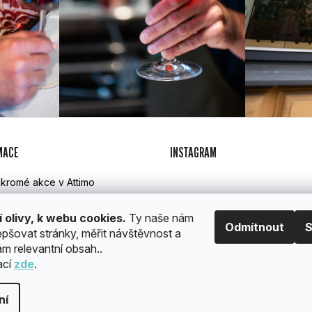
MACE
INSTAGRAM
kromé akce v Attimo
imo catering
lamace, vrácení a doprava
í olivy, k webu cookies.
Ty naše nám
Odmítnout
S
hodní podmínky
epšovat stránky, měřit návštěvnost a
PR
m relevantní obsah..
ací
zde
.
a.
Upravit nastavení cookies
ní