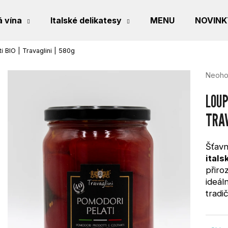
 vína
Italské delikatesy
MENU
NOVINK
i BIO | Travaglini | 580g
CO POTŘEBUJETE NAJÍT?
Průmě
Neoho
hodno
produk
LOUP
je
0,0
TRAV
HLEDAT
z
5
hvězdi
Šťav
itals
DOPORUČUJEME
přiro
ideál
tradi