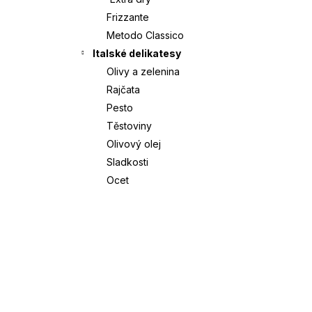
Frizzante
Í
CANOVA VERONESE ROSSO IGT | CÀ
Metodo Classico
DEI MAGHI | 0,75L
P
Italské delikatesy
379 Kč
Olivy a zelenina
A
Rajčata
Pesto
N
Těstoviny
E
Olivový olej
Sladkosti
L
Ocet