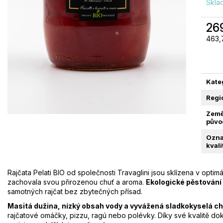
Skl
ZELENÉ OLIVY DOLCI VE SLANÉM
VOLKANUS BRUT
26
NÁLEVU | REDORO | 1KG
0,75L
Měrn
463,7
389 Kč
379 Kč
cena
Kate
Regi
Zem
půvo
Ozna
kvali
Rajčata Pelati BIO od společnosti Travaglini jsou sklízena v optimá
zachovala svou přirozenou chuť a aroma.
Ekologické pěstování
samotných rajčat bez zbytečných přísad.
Masitá dužina, nízký obsah vody a vyvážená sladkokyselá c
rajčatové omáčky, pizzu, ragú nebo polévky. Díky své kvalitě dok