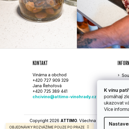
Z
KONTAKT
INFOR
Á
Vinárna a obchod
Sou
P
+420 727 909 329
Att
Jana Řehořová
A
Rek
K vínu patř
+420 725 389 441
Obc
pomáhají zl
chcivino@attimo-vinohrady.cz
T
GD
ukazovat vá
Více inform
Í
Copyright 2026
ATTIMO
. Všechna práva vyhrazen
Nastave
OBJEDNÁVKY ROZVÁŽÍME POUZE PO PRAZE