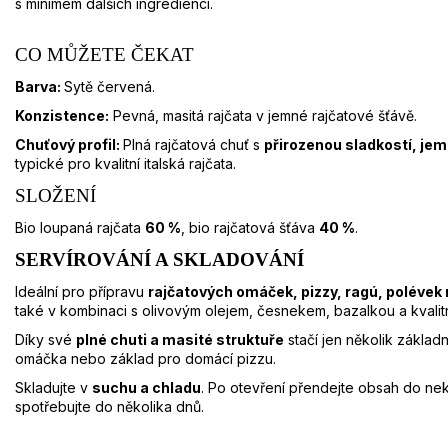
s minimem dalších ingrediencí.
CO MŮŽETE ČEKAT
Barva:
Sytě červená.
Konzistence:
Pevná, masitá rajčata v jemné rajčatové šťávě.
Chuťový profil:
Plná rajčatová chuť s
přirozenou sladkostí, je
typické pro kvalitní italská rajčata.
SLOŽENÍ
Bio loupaná rajčata
60 %
, bio rajčatová šťáva
40 %
.
SERVÍROVÁNÍ A SKLADOVÁNÍ
Ideální pro přípravu
rajčatových omáček, pizzy, ragú, poléve
také v kombinaci s olivovým olejem, česnekem, bazalkou a kvalitn
Díky své
plné chuti a masité struktuře
stačí jen několik základn
omáčka nebo základ pro domácí pizzu.
Skladujte v
suchu a chladu
. Po otevření přendejte obsah do n
spotřebujte do několika dnů.