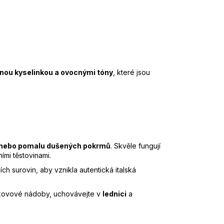
mnou kyselinkou a ovocnými tóny
, které jsou
k nebo pomalu dušených pokrmů
. Skvěle fungují
ími těstovinami.
ích surovin, aby vznikla autentická italská
ekovové nádoby, uchovávejte v
lednici
a