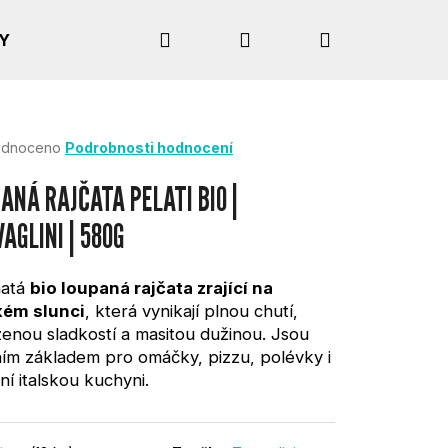
Hledat
Přihlášení
Nákupní
Y
košík
rné
dnoceno
Podrobnosti hodnocení
cení
tu
ANÁ RAJČATA PELATI BIO |
AGLINI | 580G
ček.
natá
bio loupaná rajčata zrající na
kém slunci
, která vynikají plnou chutí,
zenou sladkostí a masitou dužinou. Jsou
ním základem pro omáčky, pizzu, polévky i
ční italskou kuchyni.
Následující