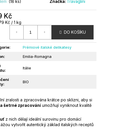
adem
(18 ks)
Značka:
Travaglini
 | BALESTRI VALDA |
9 Kč
á
9 Kč / 1 kg
:
DO KOŠÍKU
gorie
:
Prémiové italské delikatesy
on
:
Emilia-Romagna
ě
Itálie
du
:
čení
BIO
ty
:
lní zralosti a zpracována krátce po sklizni, aby si
 a šetrné zpracování
umožňují vyniknout kvalitě
huť
z nich dělají ideální surovinu pro domácí
ážou vytvořit autentický základ italských receptů