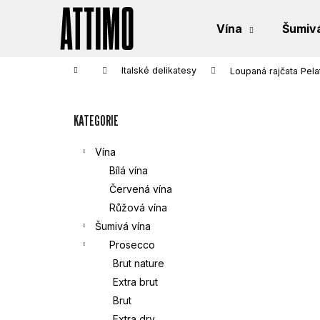
K
Přejít
na
Vína
Šumivá
obsah
O
Zpět
Zpět
do
do
Š
Domů
Italské delikatesy
Loupaná rajčata Pelat
obchodu
obchodu
P
Í
KATEGORIE
Přeskočit
O
K
kategorie
S
Vína
Bílá vína
T
Červená vína
Růžová vína
R
Šumivá vína
Prosecco
A
Brut nature
N
Extra brut
Brut
N
Extra dry