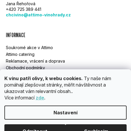
Jana Řehořová
A
+420 725 389 441
chcivino@attimo-vinohrady.cz
T
Í
INFORMACE
Soukromé akce v Attimo
Attimo catering
Reklamace, vrácení a doprava
Obchodní podmínky
GDPR
K vínu patří olivy, k webu cookies.
Ty naše nám
pomáhají zlepšovat stránky, měřit návštěvnost a
ukazovat vám relevantní obsah..
INSTAGRAM
Více informací
zde
.
Nastavení
Vytvořil Shoptet
Copyright 2026
ATTIMO
. Všechna práva vyhrazena.
Upravit