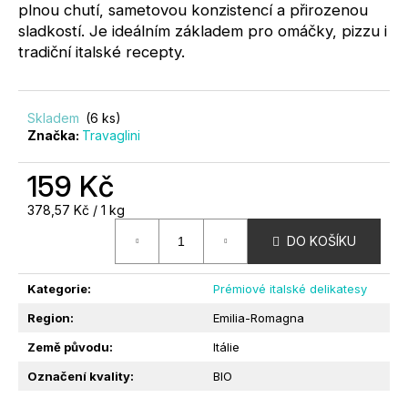
plnou chutí, sametovou konzistencí a přirozenou
?
sladkostí. Je ideálním základem pro omáčky, pizzu i
tradiční italské recepty.
Skladem
(6 ks)
Značka:
Travaglini
HLEDAT
159 Kč
Měrná
378,57 Kč / 1 kg
D
cena:
O
DO KOŠÍKU
P
O
Kategorie
:
Prémiové italské delikatesy
R
U
Region
:
Emilia-Romagna
Č
Země původu
:
Itálie
U
Označení kvality
:
BIO
J
E