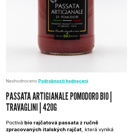
U
J
E
T
E
N
Průměrné
Neohodnoceno
Podrobnosti hodnocení
A
hodnocení
produktu
PASSATA ARTIGIANALE POMODORO BIO |
je
J
0,0
TRAVAGLINI | 420G
z
Í
5
hvězdiček.
Poctivá
bio rajčatová passata z ručně
T
zpracovaných italských rajčat
, která vyniká