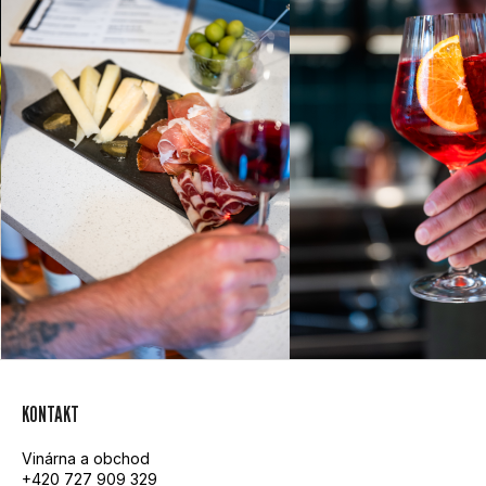
Z
KONTAKT
Á
Vinárna a obchod
P
+420 727 909 329