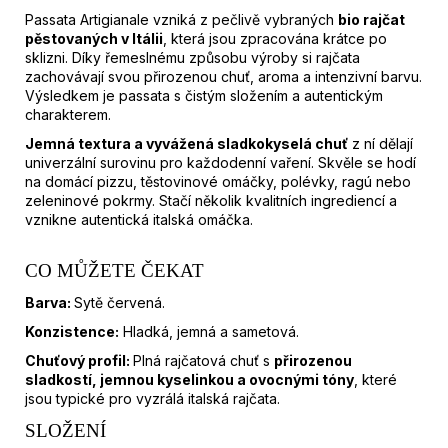
M
Passata Artigianale vzniká z pečlivě vybraných
bio rajčat
E
pěstovaných v Itálii
, která jsou zpracována krátce po
sklizni. Díky řemeslnému způsobu výroby si rajčata
zachovávají svou přirozenou chuť, aroma a intenzivní barvu.
OLIVOVÝ
Výsledkem je passata s čistým složením a autentickým
OLEJ
charakterem.
EXTRA
VIRGIN
Jemná textura a vyvážená sladkokyselá chuť
z ní dělají
|
univerzální surovinu pro každodenní vaření. Skvěle se hodí
SALVAGNO
na domácí pizzu, těstovinové omáčky, polévky, ragú nebo
|
zeleninové pokrmy. Stačí několik kvalitních ingrediencí a
5L
vznikne autentická italská omáčka.
2
290
CO MŮŽETE ČEKAT
Kč
Barva:
Sytě červená.
Konzistence:
Hladká, jemná a sametová.
Chuťový profil:
Plná rajčatová chuť s
přirozenou
sladkostí, jemnou kyselinkou a ovocnými tóny
, které
jsou typické pro vyzrálá italská rajčata.
SLOŽENÍ