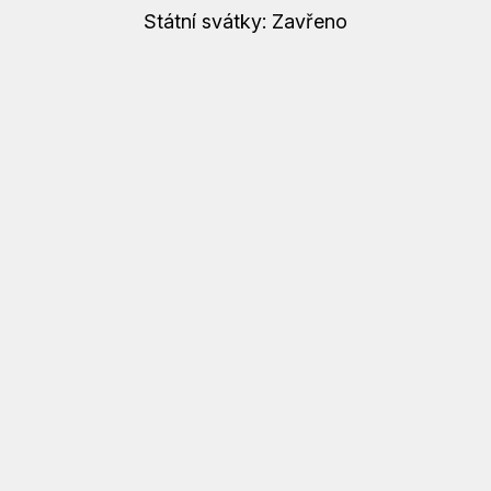
M
Státní svátky: Zavřeno
E
TUŇÁK
V
EXTRA
PANENSKÉM
OLIVOVÉM
OLEJI
|
REDORO
|
320G
390
Kč