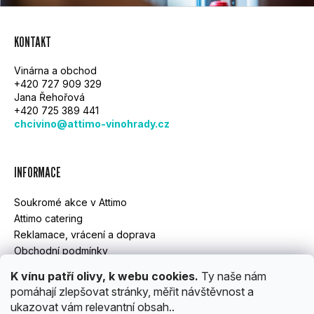
Z
KONTAKT
Á
Vinárna a obchod
P
+420 727 909 329
Jana Řehořová
A
+420 725 389 441
chcivino@attimo-vinohrady.cz
T
Í
INFORMACE
Soukromé akce v Attimo
Attimo catering
Reklamace, vrácení a doprava
Obchodní podmínky
GDPR
K vínu patří olivy, k webu cookies.
Ty naše nám
pomáhají zlepšovat stránky, měřit návštěvnost a
ukazovat vám relevantní obsah..