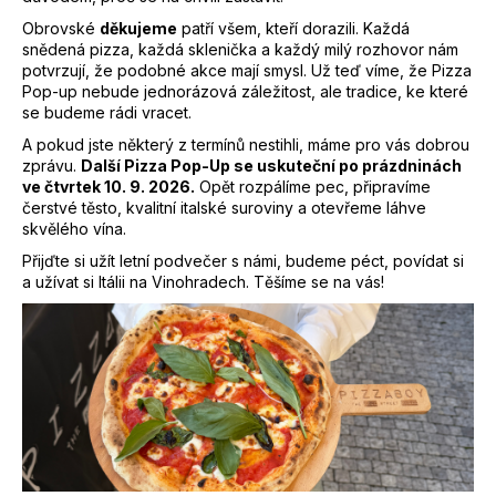
U
Obrovské
děkujeme
patří všem, kteří dorazili. Každá
snědená pizza, každá sklenička a každý milý rozhovor nám
potvrzují, že podobné akce mají smysl. Už teď víme, že Pizza
J
Pop-up nebude jednorázová záležitost, ale tradice, ke které
se budeme rádi vracet.
E
A pokud jste některý z termínů nestihli, máme pro vás dobrou
zprávu.
Další Pizza Pop-Up se uskuteční po prázdninách
T
ve čtvrtek 10. 9. 2026.
Opět rozpálíme pec, připravíme
čerstvé těsto, kvalitní italské suroviny a otevřeme láhve
E
skvělého vína.
Přijďte si užít letní podvečer s námi, budeme péct, povídat si
N
a užívat si Itálii na Vinohradech. Těšíme se na vás!
A
J
Í
T