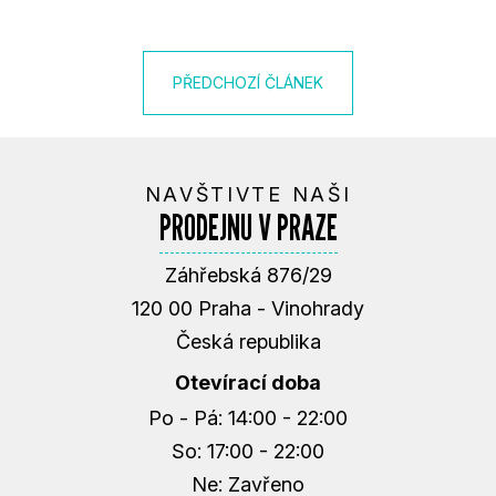
?
PŘEDCHOZÍ ČLÁNEK
HLEDAT
NAVŠTIVTE NAŠI
PRODEJNU V PRAZE
D
Záhřebská 876/29
O
120 00 Praha - Vinohrady
P
O
Česká republika
R
Otevírací doba
U
Č
Po - Pá: 14:00 - 22:00
U
So: 17:00 - 22:00
J
Ne: Zavřeno
E