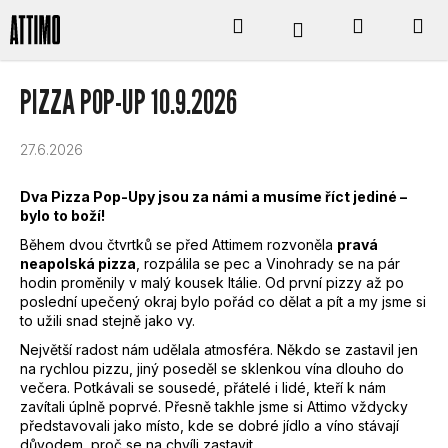
K
Přejít
Hledat
Nákupní
M
Přihlášení
na
obsah
O
Zpět
Zpět
košík
PIZZA POP-UP 10.9.2026
Š
C
Í
27.6.2026
O
K
Dva Pizza Pop-Upy jsou za námi a musíme říct jediné –
P
bylo to boží!
Během dvou čtvrtků se před Attimem rozvoněla
pravá
O
neapolská pizza
, rozpálila se pec a Vinohrady se na pár
hodin proměnily v malý kousek Itálie. Od první pizzy až po
T
poslední upečený okraj bylo pořád co dělat a pít a my jsme si
to užili snad stejně jako vy.
Ř
Největší radost nám udělala atmosféra. Někdo se zastavil jen
na rychlou pizzu, jiný poseděl se sklenkou vína dlouho do
E
večera. Potkávali se sousedé, přátelé i lidé, kteří k nám
zavítali úplně poprvé. Přesně takhle jsme si Attimo vždycky
B
představovali jako místo, kde se dobré jídlo a víno stávají
důvodem, proč se na chvíli zastavit.