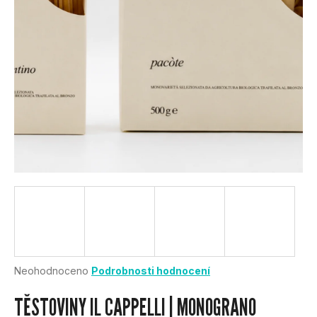
U
J
E
T
E
N
A
J
Í
Průměrné
Neohodnoceno
Podrobnosti hodnocení
hodnocení
T
produktu
TĚSTOVINY IL CAPPELLI | MONOGRANO
je