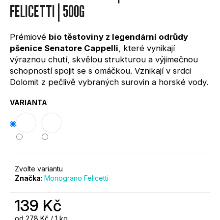
0,0
FELICETTI | 500G
?
z
5
hvězdiček.
Prémiové
bio těstoviny z legendární odrůdy
pšenice Senatore Cappelli
, které vynikají
výraznou chutí, skvělou strukturou a výjimečnou
schopností spojit se s omáčkou. Vznikají v srdci
HLEDAT
Dolomit z pečlivě vybraných surovin a horské vody.
VARIANTA
D
O
P
O
R
Zvolte variantu
U
Značka:
Monograno Felicetti
Č
U
139 Kč
J
E
Měrná
od 278 Kč / 1 kg