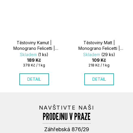
Těstoviny Kamut |
Těstoviny Matt |
Monograno Felicetti |
Monograno Felicetti |
500g
500g
Skladem
(1 ks)
Skladem
(29 ks)
189 Kč
109 Kč
Měrná
Měrná
378 Kč / 1 kg
218 Kč / 1 kg
cena:
cena:
DETAIL
DETAIL
NAVŠTIVTE NAŠI
PRODEJNU V PRAZE
Záhřebská 876/29