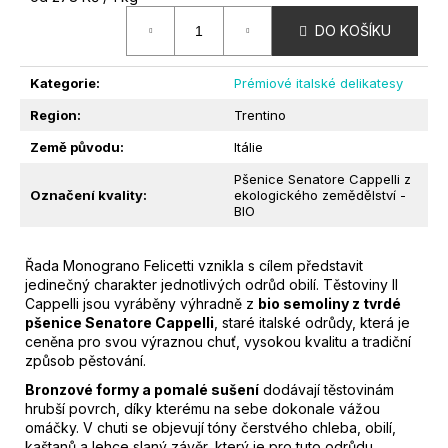
M
cena:
DO KOŠÍKU
E
Kategorie
:
Prémiové italské delikatesy
CANOVA
VERONESE
Region
:
Trentino
ROSSO
IGT
Země původu
:
Itálie
|
CÀ
Pšenice Senatore Cappelli z
DEI
Označení kvality
:
ekologického zemědělství -
MAGHI
BIO
|
0,75L
Řada Monograno Felicetti vznikla s cílem představit
379
jedinečný charakter jednotlivých odrůd obilí. Těstoviny Il
Kč
Cappelli jsou vyráběny výhradně z
bio semoliny z tvrdé
pšenice Senatore Cappelli
, staré italské odrůdy, která je
ceněna pro svou výraznou chuť, vysokou kvalitu a tradiční
způsob pěstování.
Bronzové formy a pomalé sušení
dodávají těstovinám
hrubší povrch, díky kterému na sebe dokonale vážou
omáčky. V chuti se objevují tóny čerstvého chleba, obilí,
kaštanů a lehce slaný závěr, který je pro tuto odrůdu