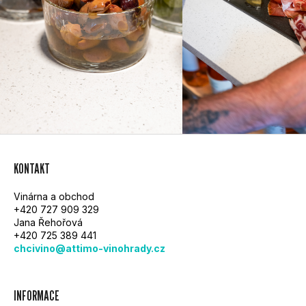
Z
KONTAKT
Á
Vinárna a obchod
P
+420 727 909 329
Jana Řehořová
A
+420 725 389 441
chcivino@attimo-vinohrady.cz
T
Í
INFORMACE