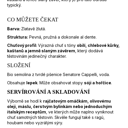
typický.
CO MŮŽETE ČEKAT
Barva:
Zlatavě žlutá.
Struktura:
Pevná, pružná a dokonale al dente.
Chuťový profil:
Výrazná chuť s tóny
obilí, chlebové kůrky,
kaštanů a jemně slaným závěrem
, který dodává
těstovinám jedinečný charakter.
SLOŽENÍ
Bio semolina z tvrdé pšenice Senatore Cappelli, voda.
Obsahuje
lepek
. Může obsahovat stopy
sóji a hořčice
.
SERVÍROVÁNÍ A SKLADOVÁNÍ
Výborně se hodí k
rajčatovým omáčkám, olivovému
oleji, máslu, čerstvým bylinkám nebo jednoduchým
italským receptům
, ve kterých může naplno vyniknout
chuť samotných těstovin. Skvěle fungují také s ragú,
houbami nebo vyzrálými sýry.