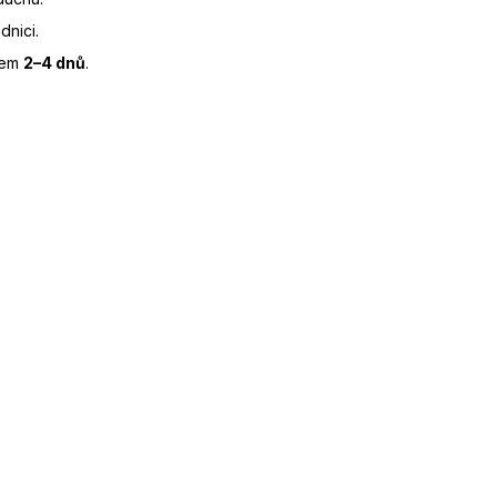
dnici.
hem
2–4 dnů
.