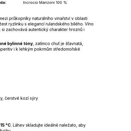
da
:
Incrocio Manzoni 100 %
 mezi průkopníky naturálního vinařství v oblasti
ěžest ryzlinku s elegancí rulandského bílého. Víno
si zachovává autentický charakter hroznů i
emné bylinné tóny
, zatímco chuť je šťavnatá,
 aperitiv i k lehkým pokrmům středomořské
ty, čerstvé kozí sýry
–15 °C
. Láhev skladujte ideálně naležato, aby
duchu.