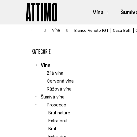
K
Přejít
na
Vína
Šumivá
obsah
O
Zpět
Zpět
do
do
Š
Domů
Vína
Bianco Veneto IGT | Casa Belfi | 
obchodu
obchodu
P
Í
KATEGORIE
Přeskočit
O
K
kategorie
S
Vína
Bílá vína
T
Červená vína
Růžová vína
R
Šumivá vína
Prosecco
A
Brut nature
N
Extra brut
Brut
N
Extra dry