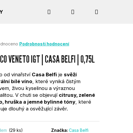
Hledat
Přihlášení
Nákupní
Y
košík
rné
dnoceno
Podrobnosti hodnocení
cení
tu
CO VENETO IGT | CASA BELFI | 0,75L
o od vinařství
Casa Belfi
je
svěží
ální bílé víno
, které vyniká čistým
ček.
vem, živou kyselinou a výraznou
alitou. V chuti se objevují
citrusy, zelené
o, hruška a jemné bylinné tóny
, které
uje dlouhý a osvěžující závěr.
Následující
adem
(29 ks)
Značka:
Casa Belfi