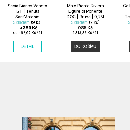
Scaia Bianca Veneto
Majé Pigato Riviera
Col
IGT | Tenuta
Ligure di Ponente
Sant'Antonio
DOC | Bruna | 0,75l
Te
Skladem
(9 ks)
Skladem
(2 ks)
Alb
389 Kč
985 Kč
od
Měrná
Měrná
od 492,67 Kč / 1 l
1 313,33 Kč / 1 l
cena:
cena:
DETAIL
DO KOŠÍKU