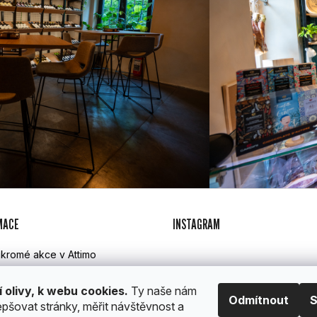
MACE
INSTAGRAM
kromé akce v Attimo
imo catering
lamace, vrácení a doprava
í olivy, k webu cookies.
Ty naše nám
Odmítnout
S
hodní podmínky
epšovat stránky, měřit návštěvnost a