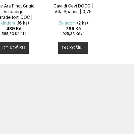
le Ara Pinot Grigio
Gavi di Gavi DOCG |
Valdadige
Villa Sparina | 0,75l
rradeiforti DOC |
ino Armani | 0,75l
Skladem
(16 ks)
Skladem
(2 ks)
439 Kč
769 Kč
Měrná
Měrná
585,33 Kč / 1 l
1 025,33 Kč / 1 l
cena:
cena:
DO KOŠÍKU
DO KOŠÍKU