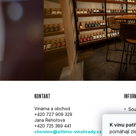
Z
KONTAKT
INFOR
Á
Vinárna a obchod
Sou
P
+420 727 909 329
Att
Jana Řehořová
A
Rek
K vínu patř
+420 725 389 441
Obc
pomáhají zl
chcivino@attimo-vinohrady.cz