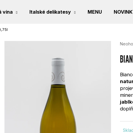
 vína
Italské delikatesy
MENU
NOVINK
0,75l
CO POTŘEBUJETE NAJÍT?
Průmě
Neoho
hodno
produk
BIAN
je
0,0
HLEDAT
z
Bianc
5
natur
hvězdi
proje
DOPORUČUJEME
miner
jablk
doplň
Skl