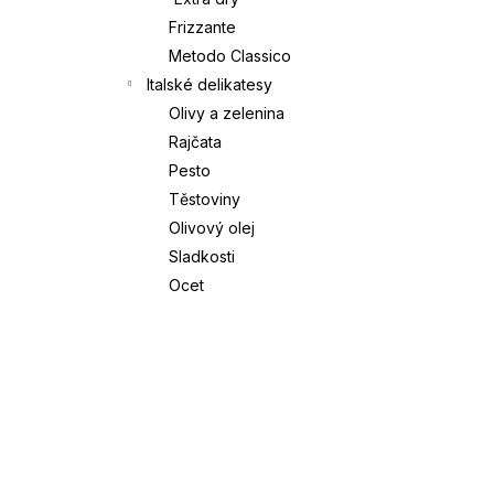
Frizzante
Í
OLIVOVÝ OLEJ EXTRA VIRGIN |
Metodo Classico
SALVAGNO | 5L
P
Italské delikatesy
2 290 Kč
Olivy a zelenina
A
Rajčata
Pesto
N
Těstoviny
E
Olivový olej
Sladkosti
L
Ocet