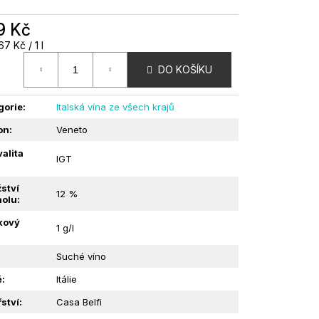
9 Kč
DOLCI VE SLANÉM
á
7 Kč / 1 l
RO | 1KG
:
DO KOŠÍKU
gorie
:
Italská vína ze všech krajů
on
:
Veneto
alita
IGT
ství
12 %
holu
:
kový
1 g/l
:
Suché víno
ě
:
Itálie
ství
:
Casa Belfi