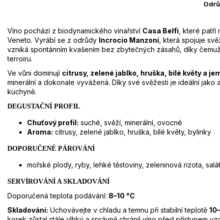
Odrů
Víno pochází z biodynamického vinařství
Casa Belfi
, které patří
Veneto. Vyrábí se z odrůdy
Incrocio Manzoni
, která spojuje sv
vzniká spontánním kvašením bez zbytečných zásahů, díky čemuž 
terroiru.
Ve vůni dominují
citrusy, zelené jablko, hruška, bílé květy a j
minerální a dokonale vyvážená. Díky své svěžesti je ideální jako
kuchyně.
DEGUSTAČNÍ PROFIL
Chuťový profil:
suché, svěží, minerální, ovocné
Aroma:
citrusy, zelené jablko, hruška, bílé květy, bylinky
DOPORUČENÉ PÁROVÁNÍ
mořské plody, ryby, lehké těstoviny, zeleninová rizota, salá
SERVÍROVÁNÍ A SKLADOVÁNÍ
Doporučená teplota podávání:
8–10 °C
Skladování:
Uchovávejte v chladu a temnu při stabilní teplotě
10
korek zůstal stále vlhký a správně chránil víno před přístupem vz