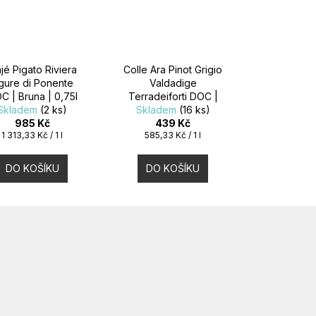
jé Pigato Riviera
Colle Ara Pinot Grigio
igure di Ponente
Valdadige
C | Bruna | 0,75l
Terradeiforti DOC |
Skladem
(2 ks)
Albino Armani | 0,75l
Skladem
(16 ks)
985 Kč
439 Kč
Měrná
Měrná
1 313,33 Kč / 1 l
585,33 Kč / 1 l
cena:
cena:
DO KOŠÍKU
DO KOŠÍKU