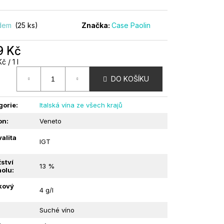
 | BALESTRI VALDA |
adem
(25 ks)
Značka:
Case Paolin
9 Kč
á
č / 1 l
:
DO KOŠÍKU
gorie
:
Italská vína ze všech krajů
on
:
Veneto
alita
IGT
ství
13 %
holu
:
kový
4 g/l
:
Suché víno