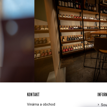
Z
KONTAKT
INFOR
Á
Vinárna a obchod
Sou