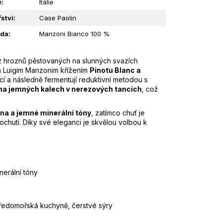
ě
:
Itálie
ství
:
Case Paolin
da
:
Manzoni Bianco 100 %
 z hroznů pěstovaných na slunných svazích
m Luigim Manzonim křížením
Pinotu Blanc a
í a následně fermentují reduktivní metodou s
na jemných kalech v nerezových tancích
, což
ena a jemné minerální tóny
, zatímco chuť je
ochutí. Díky své eleganci je skvělou volbou k
nerální tóny
středomořská kuchyně, čerstvé sýry