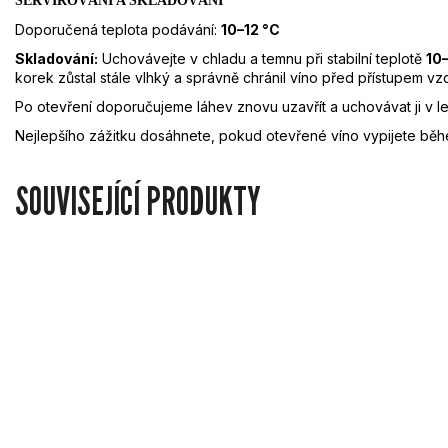
SERVÍROVÁNÍ A SKLADOVÁNÍ
Doporučená teplota podávání:
10–12 °C
Skladování:
Uchovávejte v chladu a temnu při stabilní teplotě
10
korek zůstal stále vlhký a správně chránil víno před přístupem vz
Po otevření doporučujeme láhev znovu uzavřít a uchovávat ji v le
Nejlepšího zážitku dosáhnete, pokud otevřené víno vypijete bě
SOUVISEJÍCÍ PRODUKTY