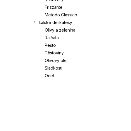
Frizzante
Í
CANOVA VERONESE ROSSO IGT | CÀ
Metodo Classico
DEI MAGHI | 0,75L
P
Italské delikatesy
379 Kč
Olivy a zelenina
A
Rajčata
Pesto
N
Těstoviny
E
Olivový olej
Sladkosti
L
Ocet