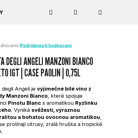
Hledat
Přihlášení
Nákupní
Y
košík
rné
dnoceno
Podrobnosti hodnocení
cení
tu
A DEGLI ANGELI MANZONI BIANCO
TO IGT | CASE PAOLIN | 0,75L
ček.
 degli Angeli je
výjimečné bílé víno z
dy Manzoni Bianco
, které spojuje
nci
Pinotu Blanc
s aromatikou
Ryzlinku
kého
. Vyniká
svěžestí, výraznou
ralitou a bohatou ovocnou aromatikou
,
 se prolínají citrusy, zralá hruška a tropické
.
Následující