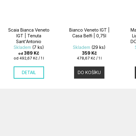
Scaia Bianca Veneto
Bianco Veneto IGT |
Ma
IGT | Tenuta
Casa Belfi | 0,75l
L
Sant'Antonio
DO
Skladem
(7 ks)
Skladem
(29 ks)
389 Kč
359 Kč
od
Měrná
Měrná
od 492,67 Kč / 1 l
478,67 Kč / 1 l
cena:
cena:
DETAIL
DO KOŠÍKU