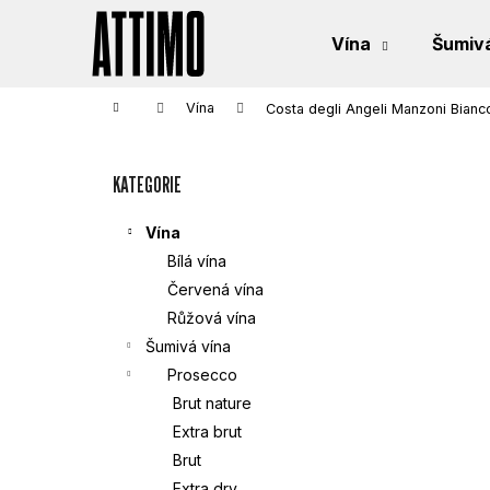
K
Přejít
na
Vína
Šumivá
obsah
O
Zpět
Zpět
do
do
Š
Domů
Vína
Costa degli Angeli Manzoni Bianco
obchodu
obchodu
P
Í
KATEGORIE
Přeskočit
O
K
kategorie
S
Vína
Bílá vína
T
Červená vína
Růžová vína
R
Šumivá vína
Prosecco
A
Brut nature
N
Extra brut
Brut
N
Extra dry