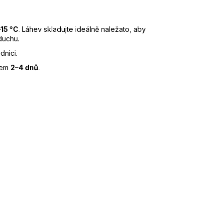
–15 °C
. Láhev skladujte ideálně naležato, aby
duchu.
dnici.
hem
2–4 dnů
.