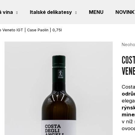
 vína
Italské delikatesy
MENU
NOVINK
 Veneto IGT | Case Paolin | 0,75l
CO POTŘEBUJETE NAJÍT?
Průmě
Neoho
hodno
produk
COST
je
0,0
VENE
HLEDAT
z
5
hvězdi
Costa
odrů
DOPORUČUJEME
elega
rýns
mine
v níž
ovoce