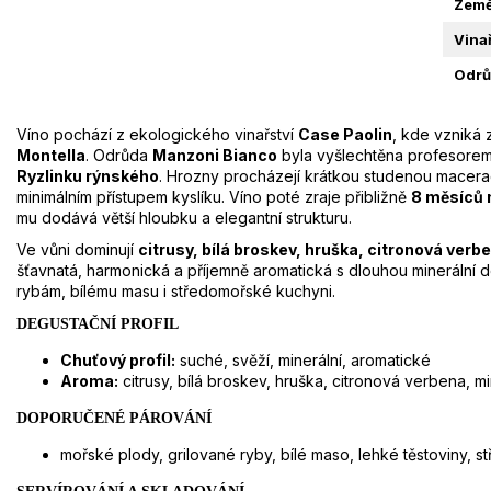
Zem
Vinař
Odrů
Víno pochází z ekologického vinařství
Case Paolin
, kde vzniká
Montella
. Odrůda
Manzoni Bianco
byla vyšlechtěna profesore
Ryzlinku rýnského
. Hrozny procházejí krátkou studenou macerac
minimálním přístupem kyslíku. Víno poté zraje přibližně
8 měsíců 
mu dodává větší hloubku a elegantní strukturu.
Ve vůni dominují
citrusy, bílá broskev, hruška, citronová verb
šťavnatá, harmonická a příjemně aromatická s dlouhou minerální d
rybám, bílému masu i středomořské kuchyni.
DEGUSTAČNÍ PROFIL
Chuťový profil:
suché, svěží, minerální, aromatické
Aroma:
citrusy, bílá broskev, hruška, citronová verbena, mi
DOPORUČENÉ PÁROVÁNÍ
mořské plody, grilované ryby, bílé maso, lehké těstoviny, 