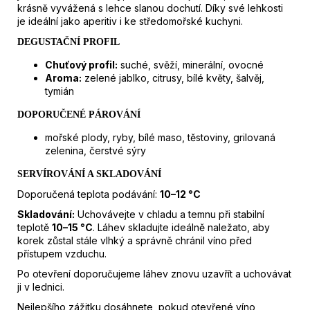
krásně vyvážená s lehce slanou dochutí. Díky své lehkosti
je ideální jako aperitiv i ke středomořské kuchyni.
DEGUSTAČNÍ PROFIL
Chuťový profil:
suché, svěží, minerální, ovocné
Aroma:
zelené jablko, citrusy, bílé květy, šalvěj,
tymián
DOPORUČENÉ PÁROVÁNÍ
mořské plody, ryby, bílé maso, těstoviny, grilovaná
zelenina, čerstvé sýry
SERVÍROVÁNÍ A SKLADOVÁNÍ
Doporučená teplota podávání:
10–12 °C
Skladování:
Uchovávejte v chladu a temnu při stabilní
teplotě
10–15 °C
. Láhev skladujte ideálně naležato, aby
korek zůstal stále vlhký a správně chránil víno před
přístupem vzduchu.
Po otevření doporučujeme láhev znovu uzavřít a uchovávat
ji v lednici.
Nejlepšího zážitku dosáhnete, pokud otevřené víno