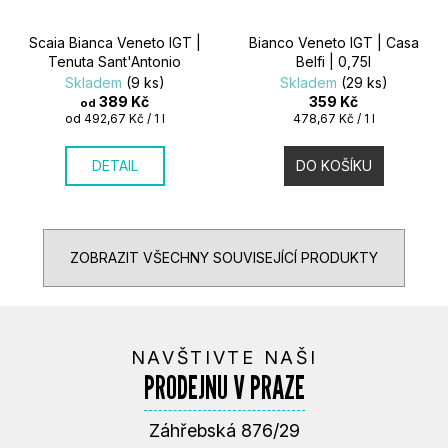
Scaia Bianca Veneto IGT |
Bianco Veneto IGT | Casa
Tenuta Sant'Antonio
Belfi | 0,75l
Skladem
(9 ks)
Skladem
(29 ks)
389 Kč
359 Kč
od
Měrná
Měrná
od 492,67 Kč / 1 l
478,67 Kč / 1 l
cena:
cena:
DETAIL
DO KOŠÍKU
ZOBRAZIT VŠECHNY SOUVISEJÍCÍ PRODUKTY
NAVŠTIVTE NAŠI
PRODEJNU V PRAZE
Záhřebská 876/29