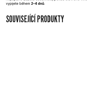
vypijete během
2–4 dnů
.
SOUVISEJÍCÍ PRODUKTY