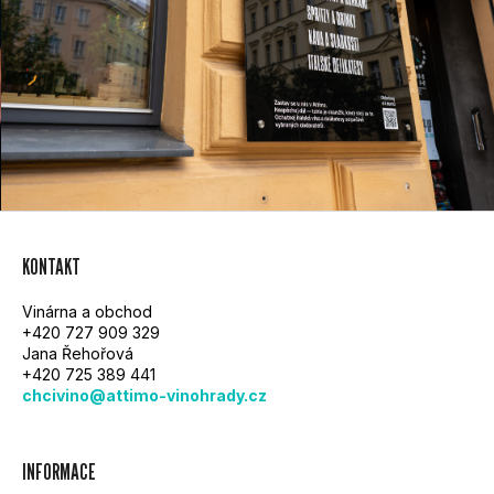
Z
KONTAKT
Á
Vinárna a obchod
P
+420 727 909 329
Jana Řehořová
A
+420 725 389 441
chcivino@attimo-vinohrady.cz
T
Í
INFORMACE