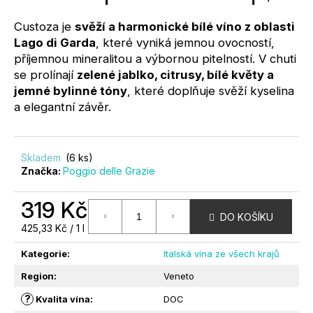
0,0
?
z
Custoza je
svěží a harmonické bílé víno z oblasti
5
Lago di Garda
, které vyniká jemnou ovocností,
hvězdiček.
příjemnou mineralitou a výbornou pitelností. V chuti
se prolínají
zelené jablko, citrusy, bílé květy a
jemné bylinné tóny
, které doplňuje svěží kyselina
a elegantní závěr.
HLEDAT
Skladem
(6 ks)
D
Značka:
Poggio delle Grazie
O
P
319 Kč
O
DO KOŠÍKU
Měrná
R
425,33 Kč / 1 l
cena:
U
Kategorie
:
Italská vína ze všech krajů
Č
U
Region
:
Veneto
J
?
Kvalita vína
:
DOC
E