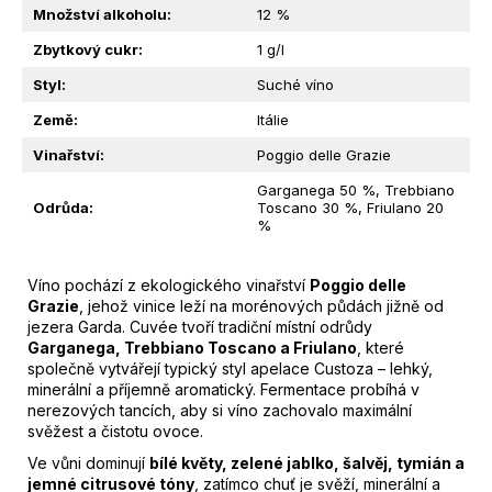
M
Množství alkoholu
:
12 %
E
Zbytkový cukr
:
1 g/l
Styl
:
Suché víno
SLADKOKYSELÝ
JABLEČNÝ
Země
:
Itálie
OCET
Vinařství
:
Poggio delle Grazie
|
LA
Garganega 50 %, Trebbiano
VECCHIA
Odrůda
:
Toscano 30 %, Friulano 20
DISPENSA
%
|
100ML
105
Víno pochází z ekologického vinařství
Poggio delle
Kč
Grazie
, jehož vinice leží na morénových půdách jižně od
Původně:
jezera Garda. Cuvée tvoří tradiční místní odrůdy
209
Garganega, Trebbiano Toscano a Friulano
, které
Kč
společně vytvářejí typický styl apelace Custoza – lehký,
minerální a příjemně aromatický. Fermentace probíhá v
nerezových tancích, aby si víno zachovalo maximální
svěžest a čistotu ovoce.
Ve vůni dominují
bílé květy, zelené jablko, šalvěj, tymián a
jemné citrusové tóny
, zatímco chuť je svěží, minerální a