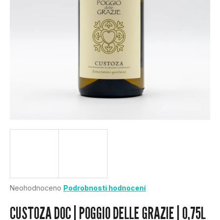
U
J
E
T
E
N
A
J
Í
Průměrné
Neohodnoceno
Podrobnosti hodnocení
hodnocení
T
produktu
CUSTOZA DOC | POGGIO DELLE GRAZIE | 0,75L
je