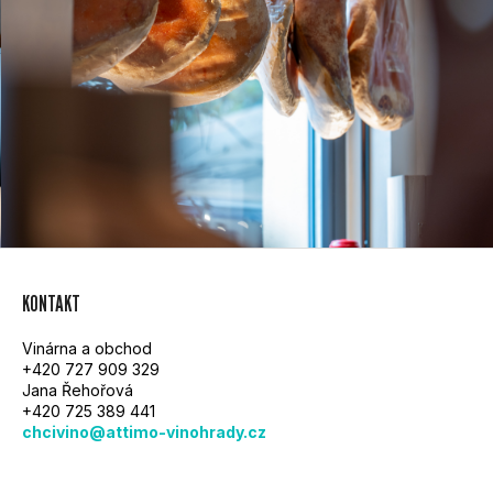
Z
KONTAKT
Á
Vinárna a obchod
P
+420 727 909 329
Jana Řehořová
A
+420 725 389 441
chcivino@attimo-vinohrady.cz
T