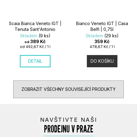
Scaia Bianca Veneto IGT |
Bianco Veneto IGT | Casa
Tenuta Sant'Antonio
Belfi | 0,75l
Skladem
(9 ks)
Skladem
(29 ks)
389 Kč
359 Kč
od
Měrná
Měrná
od 492,67 Kč / 1 l
478,67 Kč / 1 l
cena:
cena:
DETAIL
DO KOŠÍKU
ZOBRAZIT VŠECHNY SOUVISEJÍCÍ PRODUKTY
NAVŠTIVTE NAŠI
PRODEJNU V PRAZE