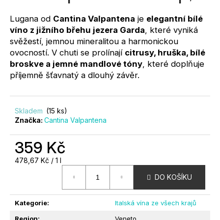
0,0
?
z
Lugana od
Cantina Valpantena
je
elegantní bílé
5
víno z jižního břehu jezera Garda
, které vyniká
hvězdiček.
svěžestí, jemnou mineralitou a harmonickou
ovocností. V chuti se prolínají
citrusy, hruška, bílé
broskve a jemné mandlové tóny
, které doplňuje
příjemně šťavnatý a dlouhý závěr.
HLEDAT
Skladem
(15 ks)
D
Značka:
Cantina Valpantena
O
P
359 Kč
O
Měrná
R
478,67 Kč / 1 l
cena:
U
DO KOŠÍKU
Č
U
Kategorie
:
Italská vína ze všech krajů
J
E
Region
:
Veneto