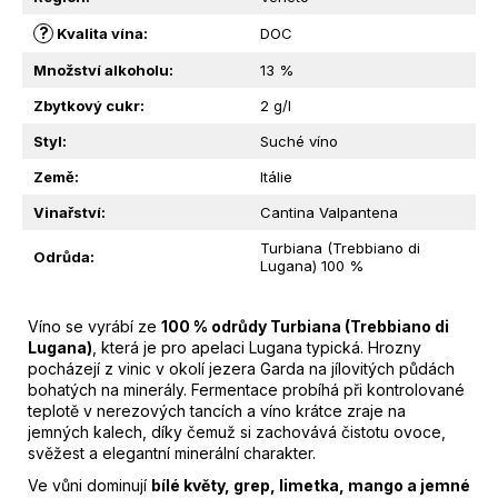
M
?
Kvalita vína
:
DOC
E
Množství alkoholu
:
13 %
ZELENÉ
Zbytkový cukr
:
2 g/l
OLIVY
DOLCI
Styl
:
Suché víno
VE
Země
:
Itálie
SLANÉM
NÁLEVU
Vinařství
:
Cantina Valpantena
|
REDORO
Turbiana (Trebbiano di
|
Odrůda
:
Lugana) 100 %
1KG
389
Kč
Víno se vyrábí ze
100 % odrůdy Turbiana (Trebbiano di
Lugana)
, která je pro apelaci Lugana typická. Hrozny
pocházejí z vinic v okolí jezera Garda na jílovitých půdách
bohatých na minerály. Fermentace probíhá při kontrolované
teplotě v nerezových tancích a víno krátce zraje na
jemných kalech, díky čemuž si zachovává čistotu ovoce,
svěžest a elegantní minerální charakter.
Ve vůni dominují
bílé květy, grep, limetka, mango a jemné