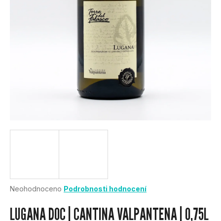
U
J
E
T
E
N
A
J
Í
Průměrné
Neohodnoceno
Podrobnosti hodnocení
hodnocení
T
produktu
LUGANA DOC | CANTINA VALPANTENA | 0,75L
je