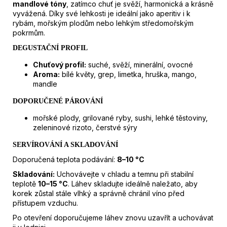
mandlové tóny
, zatímco chuť je svěží, harmonická a krásně
vyvážená. Díky své lehkosti je ideální jako aperitiv i k
rybám, mořským plodům nebo lehkým středomořským
pokrmům.
DEGUSTAČNÍ PROFIL
Chuťový profil:
suché, svěží, minerální, ovocné
Aroma:
bílé květy, grep, limetka, hruška, mango,
mandle
DOPORUČENÉ PÁROVÁNÍ
mořské plody, grilované ryby, sushi, lehké těstoviny,
zeleninové rizoto, čerstvé sýry
SERVÍROVÁNÍ A SKLADOVÁNÍ
Doporučená teplota podávání:
8–10 °C
Skladování:
Uchovávejte v chladu a temnu při stabilní
teplotě
10–15 °C
. Láhev skladujte ideálně naležato, aby
korek zůstal stále vlhký a správně chránil víno před
přístupem vzduchu.
Po otevření doporučujeme láhev znovu uzavřít a uchovávat