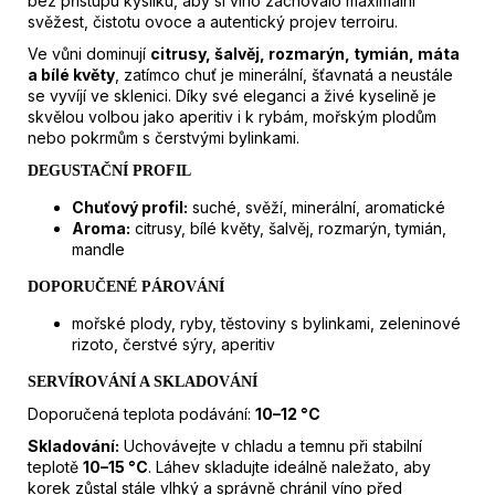
bez přístupu kyslíku, aby si víno zachovalo maximální
svěžest, čistotu ovoce a autentický projev terroiru.
Ve vůni dominují
citrusy, šalvěj, rozmarýn, tymián, máta
a bílé květy
, zatímco chuť je minerální, šťavnatá a neustále
se vyvíjí ve sklenici. Díky své eleganci a živé kyselině je
skvělou volbou jako aperitiv i k rybám, mořským plodům
nebo pokrmům s čerstvými bylinkami.
DEGUSTAČNÍ PROFIL
Chuťový profil:
suché, svěží, minerální, aromatické
Aroma:
citrusy, bílé květy, šalvěj, rozmarýn, tymián,
mandle
DOPORUČENÉ PÁROVÁNÍ
mořské plody, ryby, těstoviny s bylinkami, zeleninové
rizoto, čerstvé sýry, aperitiv
SERVÍROVÁNÍ A SKLADOVÁNÍ
Doporučená teplota podávání:
10–12 °C
Skladování:
Uchovávejte v chladu a temnu při stabilní
teplotě
10–15 °C
. Láhev skladujte ideálně naležato, aby
korek zůstal stále vlhký a správně chránil víno před