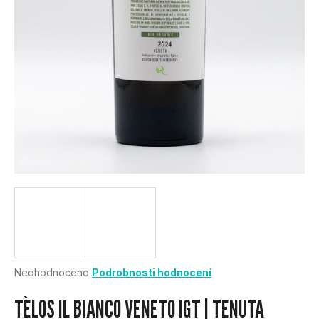
U
J
E
T
E
N
A
J
Í
Průměrné
Neohodnoceno
Podrobnosti hodnocení
hodnocení
T
produktu
TÈLOS IL BIANCO VENETO IGT | TENUTA
je