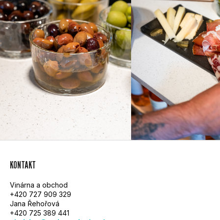
Z
KONTAKT
Á
Vinárna a obchod
P
+420 727 909 329
Jana Řehořová
A
+420 725 389 441