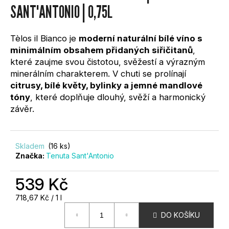
0,0
SANT'ANTONIO | 0,75L
?
z
5
hvězdiček.
Tèlos il Bianco je
moderní naturální bílé víno s
minimálním obsahem přidaných siřičitanů
,
které zaujme svou čistotou, svěžestí a výrazným
minerálním charakterem. V chuti se prolínají
HLEDAT
citrusy, bílé květy, bylinky a jemné mandlové
tóny
, které doplňuje dlouhý, svěží a harmonický
závěr.
D
O
P
Skladem
(16 ks)
O
Značka:
Tenuta Sant'Antonio
R
U
539 Kč
Č
Měrná
718,67 Kč / 1 l
U
cena:
J
DO KOŠÍKU
E