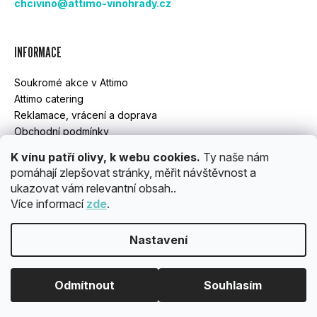
chcivino@attimo-vinohrady.cz
T
Í
INFORMACE
Soukromé akce v Attimo
Attimo catering
Reklamace, vrácení a doprava
Obchodní podmínky
GDPR
K vínu patří olivy, k webu cookies.
Ty naše nám
pomáhají zlepšovat stránky, měřit návštěvnost a
ukazovat vám relevantní obsah..
INSTAGRAM
Více informací
zde
.
Nastavení
Vytvořil Shoptet
Copyright 2026
ATTIMO
. Všechna práva vyhrazena.
Upravit
Odmítnout
Souhlasím
nastavení cookies
OBJEDNÁVKY ROZVÁŽÍME POUZE PO PRAZE