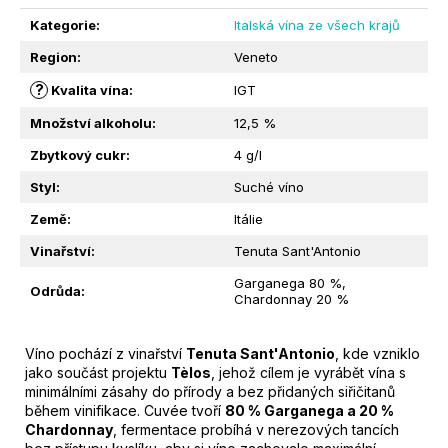
M
Kategorie
:
Italská vína ze všech krajů
E
Region
:
Veneto
?
Kvalita vína
:
IGT
SLADKOKYSELÝ
JABLEČNÝ
Množství alkoholu
:
12,5 %
OCET
|
Zbytkový cukr
:
4 g/l
LA
VECCHIA
Styl
:
Suché víno
DISPENSA
|
Země
:
Itálie
100ML
Vinařství
:
Tenuta Sant'Antonio
105
Kč
Garganega 80 %,
Původně:
Odrůda
:
Chardonnay 20 %
209
Kč
Víno pochází z vinařství
Tenuta Sant'Antonio
, kde vzniklo
jako součást projektu
Tèlos
, jehož cílem je vyrábět vína s
minimálními zásahy do přírody a bez přidaných siřičitanů
během vinifikace. Cuvée tvoří
80 % Garganega a 20 %
Chardonnay
, fermentace probíhá v nerezových tancích