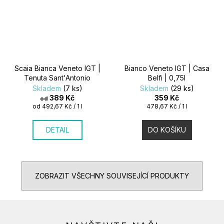
Scaia Bianca Veneto IGT |
Bianco Veneto IGT | Casa
Tenuta Sant'Antonio
Belfi | 0,75l
Skladem
(7 ks)
Skladem
(29 ks)
389 Kč
359 Kč
od
Měrná
Měrná
od 492,67 Kč / 1 l
478,67 Kč / 1 l
cena:
cena:
DETAIL
DO KOŠÍKU
ZOBRAZIT VŠECHNY SOUVISEJÍCÍ PRODUKTY