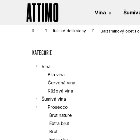
K
Přejít
na
Vína
Šumivá
obsah
O
Zpět
Zpět
do
do
Š
Domů
Italské delikatesy
Balzamikový ocet Fo
obchodu
obchodu
P
Í
KATEGORIE
Přeskočit
O
K
kategorie
S
Vína
Bílá vína
T
Červená vína
Růžová vína
R
Šumivá vína
Prosecco
A
Brut nature
N
Extra brut
Brut
N
Extra dry