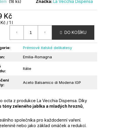
adem
(18 ks)
Značka:
La Vecchia Dispensa
DOLCI VE SLANÉM
9 Kč
RO | 1KG
á
Kč / 1 l
:
DO KOŠÍKU
gorie
:
Prémiové italské delikatesy
on
:
Emilia-Romagna
ě
Itálie
du
:
čení
Aceto Balsamico di Modena IGP
ty
:
ého octa z produkce La Vecchia Dispensa. Díky
s tóny zeleného jablka a mladých hroznů
,
ideálního společníka pro každodenní vaření.
é zelenině nebo jako základ omáček a redukcí.