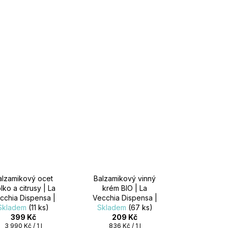
alzamikový ocet
Balzamikový vinný
blko a citrusy | La
krém BIO | La
cchia Dispensa |
Vecchia Dispensa |
Skladem
100ml
(11 ks)
Skladem
250ml
(67 ks)
399 Kč
209 Kč
Měrná
Měrná
3 990 Kč / 1 l
836 Kč / 1 l