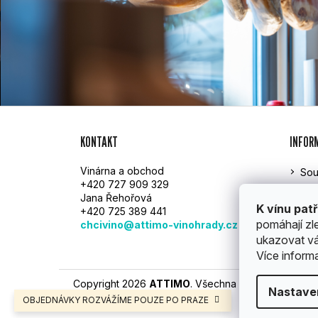
Z
KONTAKT
INFOR
Á
Vinárna a obchod
Sou
P
+420 727 909 329
Att
Jana Řehořová
A
Rek
K vínu patř
+420 725 389 441
Obc
pomáhají zl
chcivino@attimo-vinohrady.cz
T
GD
ukazovat vá
Více inform
Í
Copyright 2026
ATTIMO
. Všechna práva vyhrazen
Nastave
OBJEDNÁVKY ROZVÁŽÍME POUZE PO PRAZE