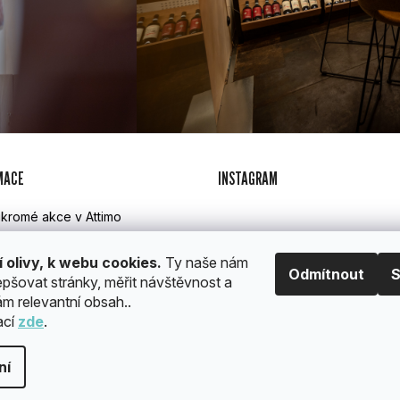
MACE
INSTAGRAM
kromé akce v Attimo
imo catering
lamace, vrácení a doprava
í olivy, k webu cookies.
Ty naše nám
Odmítnout
S
hodní podmínky
epšovat stránky, měřit návštěvnost a
PR
m relevantní obsah..
ací
zde
.
a.
Upravit nastavení cookies
ní