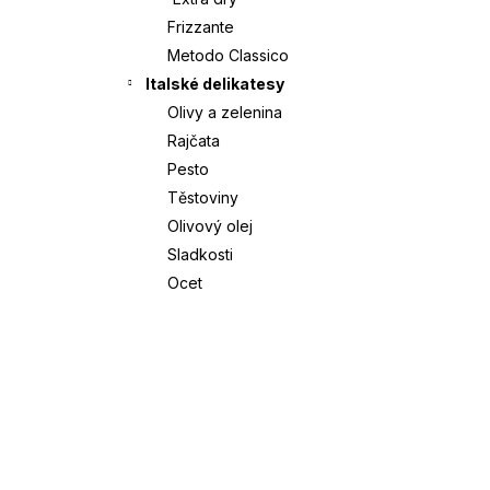
Frizzante
Í
OLIVOVÝ OLEJ EXTRA VIRGIN |
Metodo Classico
SALVAGNO | 5L
P
Italské delikatesy
2 290 Kč
Olivy a zelenina
A
Rajčata
Pesto
N
Těstoviny
E
Olivový olej
Sladkosti
L
Ocet