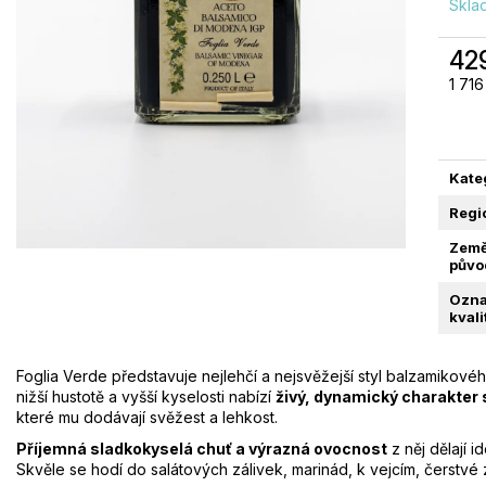
Skl
CANOVA VERONESE ROSSO IGT | CÀ
ZELENÉ OLIVY 
42
DEI MAGHI | 0,75L
NÁLEVU | REDO
Měrn
1 716 
379 Kč
389 Kč
cena
Kate
Regi
Zem
půvo
Ozna
kvali
Foglia Verde představuje nejlehčí a nejsvěžejší styl balzamikov
nižší hustotě a vyšší kyselosti nabízí
živý, dynamický charakter 
které mu dodávají svěžest a lehkost.
Příjemná sladkokyselá chuť a výrazná ovocnost
z něj dělají 
Skvěle se hodí do salátových zálivek, marinád, k vejcím, čerstv