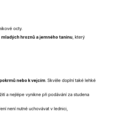
mikové octy.
, mladých hroznů a jemného taninu
, který
 pokrmů nebo k vejcím
. Skvěle doplní také lehké
ití a nejlépe vynikne při podávání za studena
ření není nutné uchovávat v lednici,