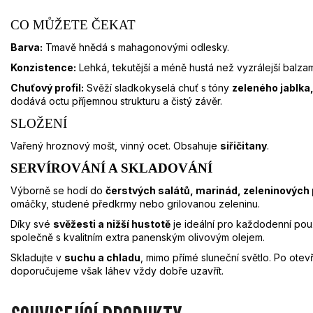
CO MŮŽETE ČEKAT
Barva:
Tmavě hnědá s mahagonovými odlesky.
Konzistence:
Lehká, tekutější a méně hustá než vyzrálejší balza
Chuťový profil:
Svěží sladkokyselá chuť s tóny
zeleného jablka
dodává octu příjemnou strukturu a čistý závěr.
SLOŽENÍ
Vařený hroznový mošt, vinný ocet. Obsahuje
siřičitany
.
SERVÍROVÁNÍ A SKLADOVÁNÍ
Výborně se hodí do
čerstvých salátů, marinád, zeleninových
omáčky, studené předkrmy nebo grilovanou zeleninu.
Díky své
svěžesti a nižší hustotě
je ideální pro každodenní použ
společně s kvalitním extra panenským olivovým olejem.
Skladujte v
suchu a chladu
, mimo přímé sluneční světlo. Po otev
doporučujeme však láhev vždy dobře uzavřít.