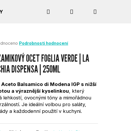
Hledat
Přihlášení
Nákupní
Y
košík
rné
dnoceno
Podrobnosti hodnocení
cení
tu
AMIKOVÝ OCET FOGLIA VERDE | LA
HIA DISPENSA | 250ML
ček.
í
Aceto Balsamico di Modena IGP s nižší
tou a výraznější kyselinkou
, který
á lehkostí, ovocnými tóny a mimořádnou
rzálností. Je ideální volbou pro saláty,
ády a každodenní použití v kuchyni.
Následující