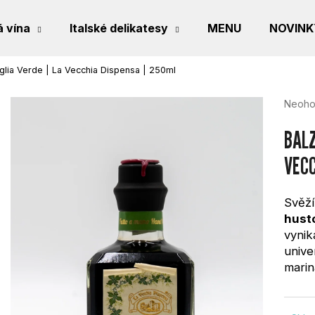
 vína
Italské delikatesy
MENU
NOVINK
glia Verde | La Vecchia Dispensa | 250ml
CO POTŘEBUJETE NAJÍT?
Průmě
Neoho
hodno
produk
BALZ
je
0,0
VECC
HLEDAT
z
5
hvězdi
Svěž
husto
DOPORUČUJEME
vynik
unive
marin