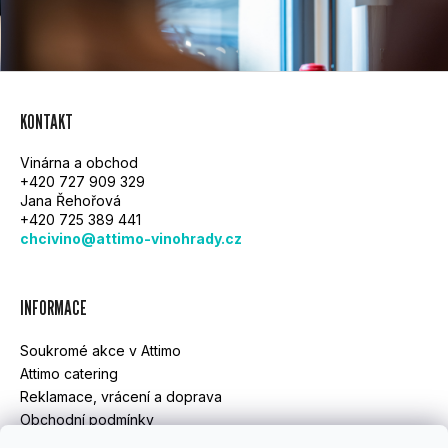
Z
KONTAKT
Á
Vinárna a obchod
P
+420 727 909 329
Jana Řehořová
A
+420 725 389 441
chcivino@attimo-vinohrady.cz
T
Í
INFORMACE
Soukromé akce v Attimo
Attimo catering
Reklamace, vrácení a doprava
Obchodní podmínky
GDPR