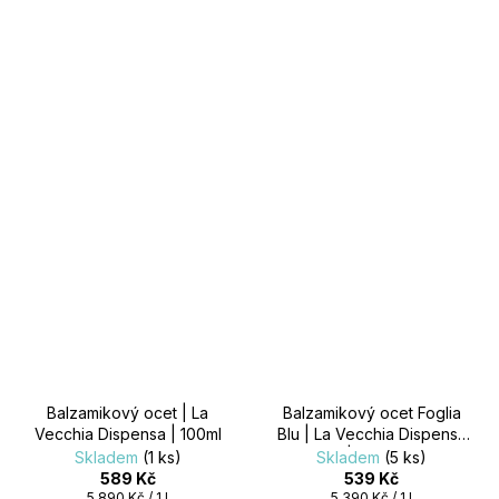
Balzamikový ocet | La
Balzamikový ocet Foglia
Vecchia Dispensa | 100ml
Blu | La Vecchia Dispensa
| 100ml
Skladem
(1 ks)
Skladem
(5 ks)
589 Kč
539 Kč
Měrná
Měrná
5 890 Kč / 1 l
5 390 Kč / 1 l