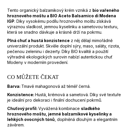
M
E
Tento organický balzamikový krém vzniká z
bio vařeného
hroznového moštu a BIO Aceto Balsamico di Modena
IGP
. Díky vysokému podílu hroznového moštu získává
VOLKANUS
výraznou sladkost, jemnou kyselinku a sametovou texturu,
BRUT
která se snadno dávkuje a krásně drží na pokrmu.
|
Plná chuť a hustá konzistence
z něj dělají mimořádně
BALESTRI
univerzální produkt. Skvěle doplní sýry, maso, saláty, rizota,
VALDA
|
pečenou zeleninu i dezerty. Díky BIO kvalitě a použití
0,75L
výhradně ekologických surovin nabízí autentickou chuť
Modeny v moderním provedení.
379
Kč
CO MŮŽETE ČEKAT
Barva:
Tmavě mahagonová až téměř černá.
Konzistence:
Hustá, krémová a sametová. Díky své textuře
je ideální pro dekoraci i finální dochucení pokrmů.
Chuťový profil:
Vyvážená kombinace
sladkého
hroznového moštu, jemné balzamikové kyselinky a
lehkých ovocných tónů
, doplněná dlouhým a elegantním
závěrem.