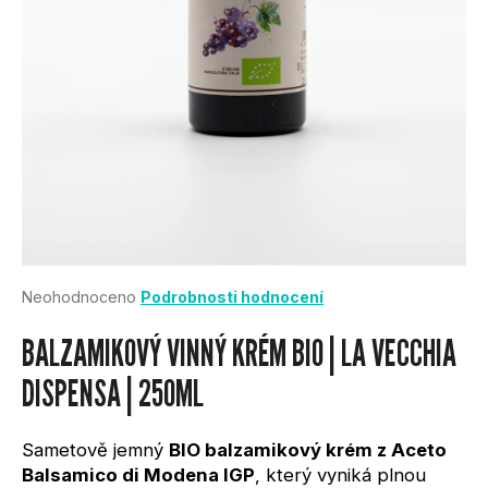
U
J
E
T
E
N
Průměrné
Neohodnoceno
Podrobnosti hodnocení
A
hodnocení
produktu
BALZAMIKOVÝ VINNÝ KRÉM BIO | LA VECCHIA
je
J
0,0
DISPENSA | 250ML
z
Í
5
hvězdiček.
Sametově jemný
BIO balzamikový krém z Aceto
T
Balsamico di Modena IGP
, který vyniká plnou