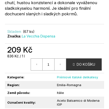
chutí, hustou konzistencí a dokonale vyváženou
?
sladkokyselou harmonií. Je ideální pro finální
dochucení slaných i sladkých pokrmů.
Skladem
(67 ks)
Značka:
La Vecchia Dispensa
HLEDAT
209 Kč
Měrná
836 Kč / 1 l
D
cena:
O
DO KOŠÍKU
P
O
Kategorie
:
Prémiové italské delikatesy
R
U
Region
:
Emilia-Romagna
Č
Země původu
:
Itálie
U
Aceto Balsamico di Modena
J
Označení kvality
:
IGP
E