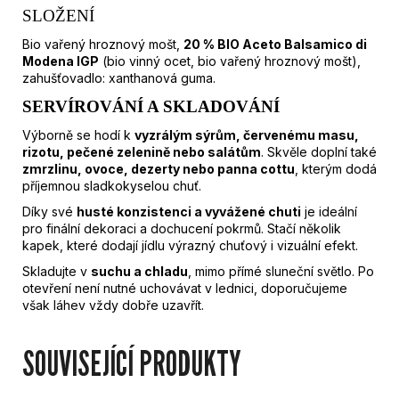
SLOŽENÍ
Bio vařený hroznový mošt,
20 % BIO Aceto Balsamico di
Modena IGP
(bio vinný ocet, bio vařený hroznový mošt),
zahušťovadlo: xanthanová guma.
SERVÍROVÁNÍ A SKLADOVÁNÍ
Výborně se hodí k
vyzrálým sýrům, červenému masu,
rizotu, pečené zelenině nebo salátům
. Skvěle doplní také
zmrzlinu, ovoce, dezerty nebo panna cottu
, kterým dodá
příjemnou sladkokyselou chuť.
Díky své
husté konzistenci a vyvážené chuti
je ideální
pro finální dekoraci a dochucení pokrmů. Stačí několik
kapek, které dodají jídlu výrazný chuťový i vizuální efekt.
Skladujte v
suchu a chladu
, mimo přímé sluneční světlo. Po
otevření není nutné uchovávat v lednici, doporučujeme
však láhev vždy dobře uzavřít.
SOUVISEJÍCÍ PRODUKTY