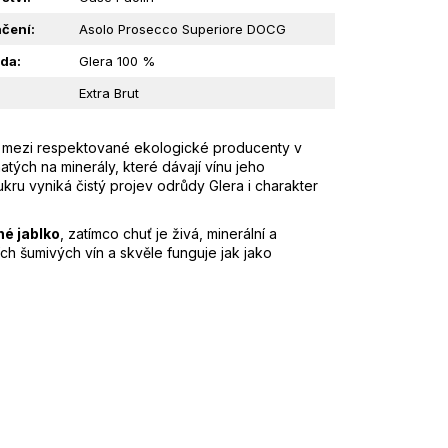
čení
:
Asolo Prosecco Superiore DOCG
da
:
Glera 100 %
Extra Brut
ří mezi respektované ekologické producenty v
tých na minerály, které dávají vínu jeho
ru vyniká čistý projev odrůdy Glera i charakter
né jablko
, zatímco chuť je živá, minerální a
ch šumivých vín a skvěle funguje jak jako