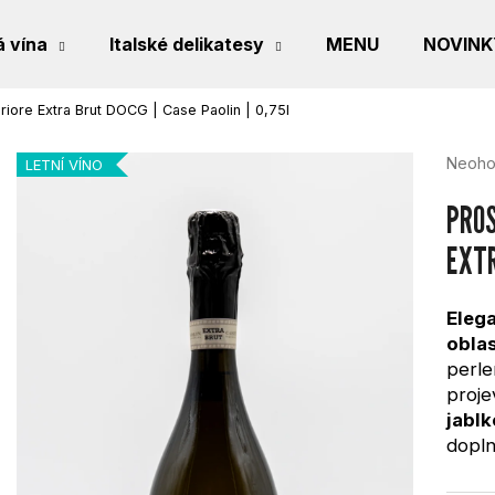
 vína
Italské delikatesy
MENU
NOVINK
riore Extra Brut DOCG | Case Paolin | 0,75l
CO POTŘEBUJETE NAJÍT?
Průmě
Neoho
LETNÍ VÍNO
hodno
produk
PROS
je
0,0
EXTR
HLEDAT
z
5
hvězdi
Eleg
obla
DOPORUČUJEME
perle
proje
jablk
dopln