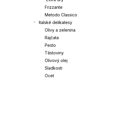
Frizzante
Í
CANOVA VERONESE ROSSO IGT | CÀ
Metodo Classico
DEI MAGHI | 0,75L
P
Italské delikatesy
379 Kč
Olivy a zelenina
A
Rajčata
Pesto
N
Těstoviny
E
Olivový olej
Sladkosti
L
Ocet