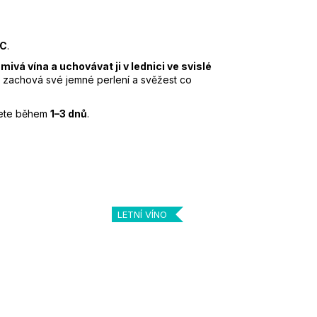
°C
.
mivá vína a uchovávat ji v lednici ve svislé
íno zachová své jemné perlení a svěžest co
ijete během
1–3 dnů
.
LETNÍ VÍNO