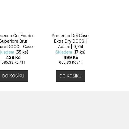
osecco Col Fondo
Prosecco Dei Casel
Superiore Brut
Extra Dry DOCG |
ture DOCG | Case
Adami | 0,75l
Skladem
Paolin | 0,75l
(55 ks)
Skladem
(17 ks)
439 Kč
499 Kč
Měrná
Měrná
585,33 Kč / 1 l
665,33 Kč / 1 l
cena:
cena:
DO KOŠÍKU
DO KOŠÍKU