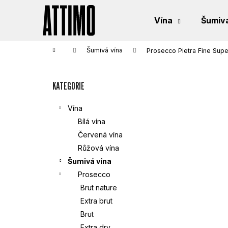
K
Přejít
na
Vína
Šumivá
obsah
O
Zpět
Zpět
do
do
Š
Domů
Šumivá vína
Prosecco Pietra Fine Supe
obchodu
obchodu
P
Í
KATEGORIE
Přeskočit
O
K
kategorie
S
Vína
Bílá vína
T
Červená vína
Růžová vína
R
Šumivá vína
Prosecco
A
Brut nature
N
Extra brut
Brut
N
Extra dry