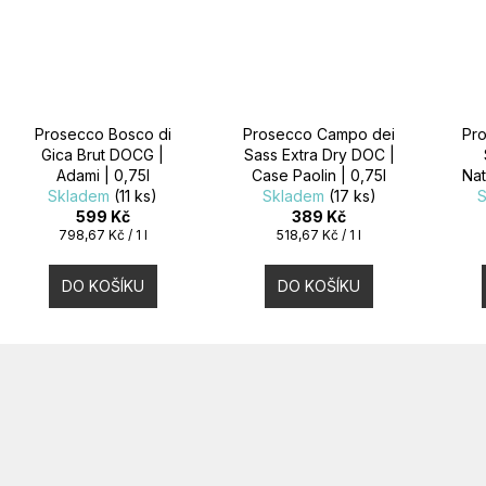
Prosecco Bosco di
Prosecco Campo dei
Pr
Gica Brut DOCG |
Sass Extra Dry DOC |
Adami | 0,75l
Case Paolin | 0,75l
Na
Skladem
(11 ks)
Skladem
(17 ks)
599 Kč
389 Kč
Měrná
Měrná
798,67 Kč / 1 l
518,67 Kč / 1 l
cena:
cena:
DO KOŠÍKU
DO KOŠÍKU