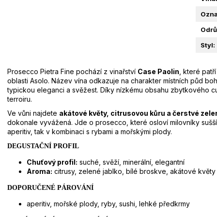
Ozna
Odrů
Styl
:
Prosecco Pietra Fine pochází z vinařství
Case Paolin
, které pat
oblasti Asolo. Název vína odkazuje na charakter místních půd boha
typickou eleganci a svěžest. Díky nízkému obsahu zbytkového cuk
terroiru.
Ve vůni najdete
akátové květy, citrusovou kůru a čerstvé zele
dokonale vyvážená. Jde o prosecco, které osloví milovníky sušší
aperitiv, tak v kombinaci s rybami a mořskými plody.
DEGUSTAČNÍ PROFIL
Chuťový profil:
suché, svěží, minerální, elegantní
Aroma:
citrusy, zelené jablko, bílé broskve, akátové květy
DOPORUČENÉ PÁROVÁNÍ
aperitiv, mořské plody, ryby, sushi, lehké předkrmy