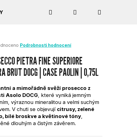
Hledat
Přihlášení
Nákupní
Y
košík
rné
dnoceno
Podrobnosti hodnocení
cení
tu
ECCO PIETRA FINE SUPERIORE
A BRUT DOCG | CASE PAOLIN | 0,75L
ček.
antní a mimořádně svěží prosecco z
sti Asolo DOCG
, které vyniká jemným
ním, výraznou mineralitou a velmi suchým
vem. V chuti se objevují
citrusy, zelené
o, bílé broskve a květinové tóny
,
ěné dlouhým a čistým závěrem.
Následující