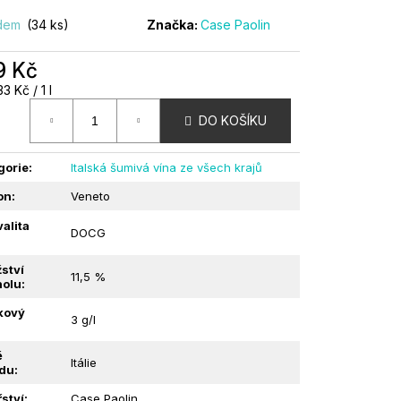
adem
(34 ks)
Značka:
Case Paolin
 | BALESTRI VALDA |
9 Kč
á
3 Kč / 1 l
:
DO KOŠÍKU
gorie
:
Italská šumivá vína ze všech krajů
on
:
Veneto
alita
DOCG
ství
11,5 %
holu
:
kový
3 g/l
:
ě
Itálie
du
:
ství
:
Case Paolin