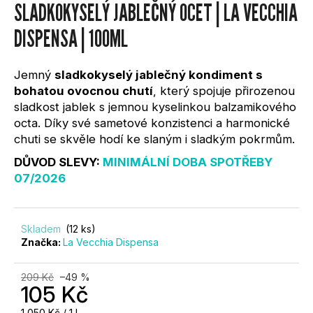
produktu
SLADKOKYSELÝ JABLEČNÝ OCET | LA VECCHIA
U
je
0,0
DISPENSA | 100ML
z
J
5
hvězdiček.
Jemný
sladkokyselý jablečný kondiment s
E
bohatou ovocnou chutí
, který spojuje přirozenou
sladkost jablek s jemnou kyselinkou balzamikového
T
octa. Díky své sametové konzistenci a harmonické
E
chuti se skvěle hodí ke slaným i sladkým pokrmům.
DŮVOD SLEVY:
MINIMÁLNÍ DOBA SPOTŘEBY
N
07/2026
A
Skladem
(12 ks)
J
Značka:
La Vecchia Dispensa
Í
209 Kč
–49 %
105 Kč
T
Měrná
1 050 Kč / 1 l