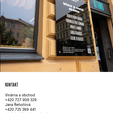
Z
KONTAKT
Á
Vinárna a obchod
P
+420 727 909 329
Jana Řehořová
A
+420 725 389 441