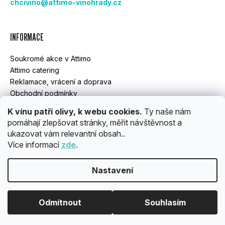
chcivino@attimo-vinohrady.cz
T
Í
INFORMACE
Soukromé akce v Attimo
Attimo catering
Reklamace, vrácení a doprava
Obchodní podmínky
GDPR
K vínu patří olivy, k webu cookies.
Ty naše nám
pomáhají zlepšovat stránky, měřit návštěvnost a
ukazovat vám relevantní obsah..
INSTAGRAM
Více informací
zde
.
Nastavení
Vytvořil Shoptet
Copyright 2026
ATTIMO
. Všechna práva vyhrazena.
Upravit
Odmítnout
Souhlasím
nastavení cookies
OBJEDNÁVKY ROZVÁŽÍME POUZE PO PRAZE