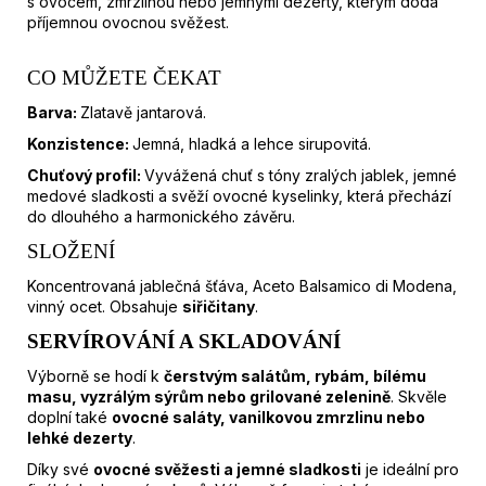
s ovocem, zmrzlinou nebo jemnými dezerty, kterým dodá
M
příjemnou ovocnou svěžest.
E
CO MŮŽETE ČEKAT
SOAVE
Barva:
Zlatavě jantarová.
LA
BROIA
Konzistence:
Jemná, hladká a lehce sirupovitá.
DOC
|
Chuťový profil:
Vyvážená chuť s tóny zralých jablek, jemné
ROCCOLO
medové sladkosti a svěží ovocné kyselinky, která přechází
GRASSI
do dlouhého a harmonického závěru.
|
0,75L
SLOŽENÍ
389
Koncentrovaná jablečná šťáva, Aceto Balsamico di Modena,
Kč
vinný ocet.
Obsahuje
siřičitany
.
SERVÍROVÁNÍ A SKLADOVÁNÍ
Výborně se hodí k
čerstvým salátům, rybám, bílému
masu, vyzrálým sýrům nebo grilované zelenině
. Skvěle
doplní také
ovocné saláty, vanilkovou zmrzlinu nebo
lehké dezerty
.
Díky své
ovocné svěžesti a jemné sladkosti
je ideální pro