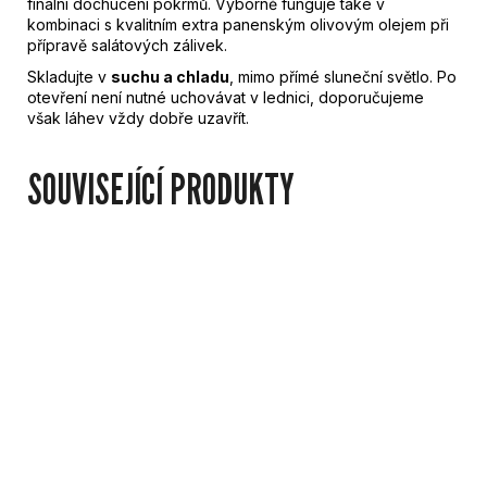
finální dochucení pokrmů. Výborně funguje také v
kombinaci s kvalitním extra panenským olivovým olejem při
přípravě salátových zálivek.
Skladujte v
suchu a chladu
, mimo přímé sluneční světlo. Po
otevření není nutné uchovávat v lednici, doporučujeme
však láhev vždy dobře uzavřít.
SOUVISEJÍCÍ PRODUKTY