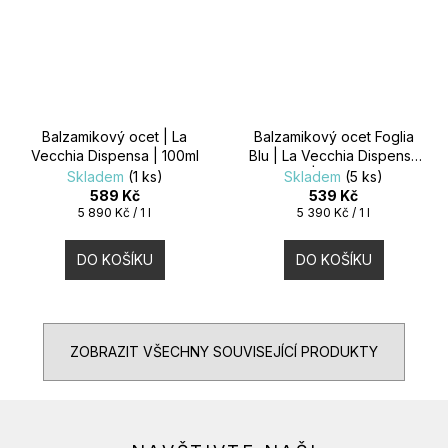
Balzamikový ocet | La
Balzamikový ocet Foglia
Vecchia Dispensa | 100ml
Blu | La Vecchia Dispensa
| 100ml
Skladem
(1 ks)
Skladem
(5 ks)
589 Kč
539 Kč
Měrná
Měrná
5 890 Kč / 1 l
5 390 Kč / 1 l
cena:
cena:
DO KOŠÍKU
DO KOŠÍKU
ZOBRAZIT VŠECHNY SOUVISEJÍCÍ PRODUKTY