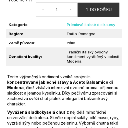
?
cena:
DO KOŠÍKU
Kategorie
:
Prémiové italské delikatesy
Region
:
Emilia-Romagna
Země původu
:
Itálie
HLEDAT
Tradiční italský ovocný
Označení kvality
:
kondiment vyráběný v oblasti
Modena.
D
O
Tento výjimečný kondiment vzniká spojením
P
koncentrované jablečné šťávy a Aceto Balsamico di
O
Modena
, čímž získává intenzivní ovocné aroma, příjemnou
sladkost a jemnou kyselinku. Díky pečlivému zpracování si
R
zachovává svěží chuť jablek a elegantní balzamikový
U
charakter.
Č
U
Vyvážená sladkokyselá chuť
z něj dělá mimořádně
univerzální delikatesu. Skvěle doplní saláty, bílé maso, ryby,
J
vyzrálé sýry nebo pečenou zeleninu. Výborně chutná také
E